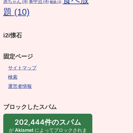
赤ちゃん
(4)
車中泊
(4)
離婚
(3)
題
(10)
i2i懐石
固定ページ
サイトマップ
検索
運営者情報
ブロックしたスパム
202,444件のスパム
が
Akismet
によってブロックされま