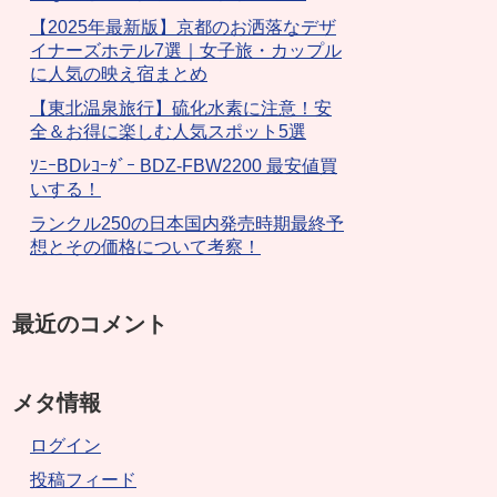
【2025年最新版】京都のお洒落なデザ
イナーズホテル7選｜女子旅・カップル
に人気の映え宿まとめ
【東北温泉旅行】硫化水素に注意！安
全＆お得に楽しむ人気スポット5選
ｿﾆｰBDﾚｺｰﾀﾞｰ BDZ-FBW2200 最安値買
いする！
ランクル250の日本国内発売時期最終予
想とその価格について考察！
最近のコメント
メタ情報
ログイン
投稿フィード