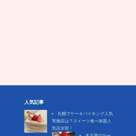
人気記事
札幌でケーキバイキング人気
実施店は？スイーツ食べ放題人
気店全部！
名古屋のケー