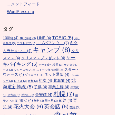
コメントフィード
WordPress.org
タグ
TOEIC
(5)
100均
(4)
LINE
(4)
JR北海道
(3)
おせ
エゾバフンウニ
(4)
キタ
ち料理
(3)
アウトドア
(3)
キャンプ
(8)
ムラサキウニ
(4)
クリ
ケー
スマス
(4)
クリスマスプレゼント
(4)
キバイキング
(5)
ケーキ食べ放題
(3)
サンタクロ
スター・
ース
(3)
ジンギスカン
(3)
スイーツ食べ放題
(3)
ウォーズ
(4)
ネット通販
(4)
ダイエット
(3)
リスニ
北
初詣
(4)
北海道
(4)
ング
(3)
ロイズ
(3)
京都
(3)
海道新幹線
(5)
子供
(4)
専業主婦
(4)
年賀状
札幌
(7)
最安値
(4)
(3)
恵方巻
(3)
手作り
(3)
格
激安
(4)
節約
(4)
育
安スマホ
(3)
無料
(3)
熊本県
(3)
花火大会
(6)
英会話
(6)
児
(4)
英語
(3)
食べ放