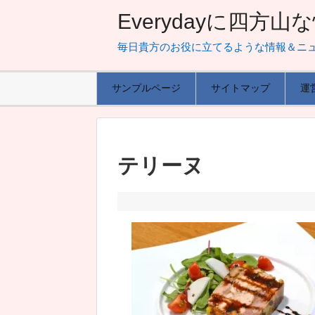
Everydayに四方
毎日貴方のお役に立てるような情報＆ニ
サンプルページ
サイトマップ
運
テリーヌ