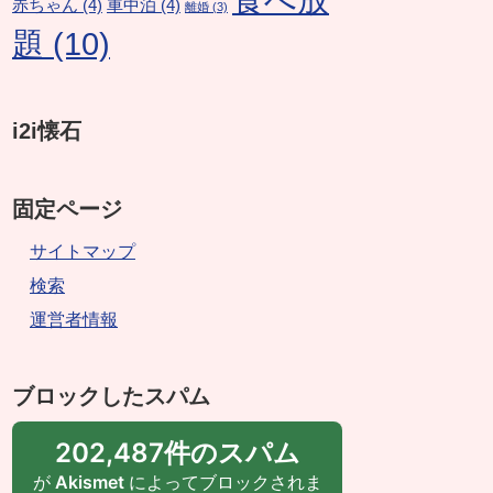
赤ちゃん
(4)
車中泊
(4)
離婚
(3)
題
(10)
i2i懐石
固定ページ
サイトマップ
検索
運営者情報
ブロックしたスパム
202,487件のスパム
が
Akismet
によってブロックされま