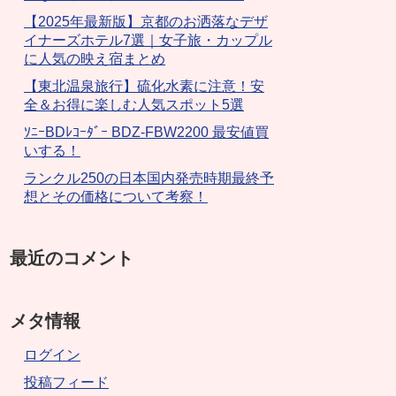
【2025年最新版】京都のお洒落なデザ
イナーズホテル7選｜女子旅・カップル
に人気の映え宿まとめ
【東北温泉旅行】硫化水素に注意！安
全＆お得に楽しむ人気スポット5選
ｿﾆｰBDﾚｺｰﾀﾞｰ BDZ-FBW2200 最安値買
いする！
ランクル250の日本国内発売時期最終予
想とその価格について考察！
最近のコメント
メタ情報
ログイン
投稿フィード