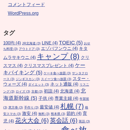
コメントフィード
WordPress.org
タグ
TOEIC
(5)
100均
(4)
LINE
(4)
JR北海道
(3)
おせ
エゾバフンウニ
(4)
キタ
ち料理
(3)
アウトドア
(3)
キャンプ
(8)
ムラサキウニ
(4)
クリ
ケー
スマス
(4)
クリスマスプレゼント
(4)
キバイキング
(5)
ケーキ食べ放題
(3)
サンタクロ
スター・
ース
(3)
ジンギスカン
(3)
スイーツ食べ放題
(3)
ウォーズ
(4)
ネット通販
(4)
ダイエット
(3)
リスニ
北
初詣
(4)
北海道
(4)
ング
(3)
ロイズ
(3)
京都
(3)
海道新幹線
(5)
子供
(4)
専業主婦
(4)
年賀状
札幌
(7)
最安値
(4)
(3)
恵方巻
(3)
手作り
(3)
格
激安
(4)
節約
(4)
育
安スマホ
(3)
無料
(3)
熊本県
(3)
花火大会
(6)
英会話
(6)
児
(4)
英語
(3)
食べ放