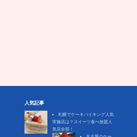
人気記事
札幌でケーキバイキング人気
実施店は？スイーツ食べ放題人
気店全部！
名古屋のケー