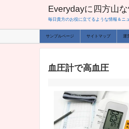
Everydayに四方
毎日貴方のお役に立てるような情報＆ニ
サンプルページ
サイトマップ
運
血圧計で高血圧