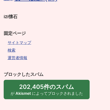
i2i懐石
固定ページ
サイトマップ
検索
運営者情報
ブロックしたスパム
202,405件のスパム
が
Akismet
によってブロックされました