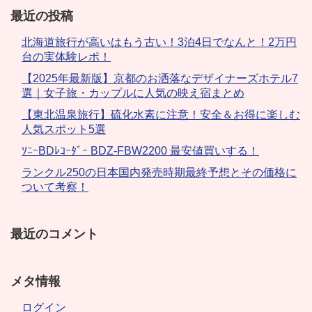
最近の投稿
北海道旅行が高いはもう古い！3泊4日でなんと！2万円
台の実体験レポ！
【2025年最新版】京都のお洒落なデザイナーズホテル7
選｜女子旅・カップルに人気の映え宿まとめ
【東北温泉旅行】硫化水素に注意！安全＆お得に楽しむ
人気スポット5選
ｿﾆｰBDﾚｺｰﾀﾞｰ BDZ-FBW2200 最安値買いする！
ランクル250の日本国内発売時期最終予想とその価格に
ついて考察！
最近のコメント
メタ情報
ログイン