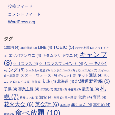
投稿フィード
コメントフィード
WordPress.org
タグ
TOEIC
(5)
100均
(4)
LINE
(4)
JR北海道
(3)
おせち料理
(3)
アウトドア
キャンプ
エゾバフンウニ
(4)
キタムラサキウニ
(4)
(3)
(8)
ケーキバイ
クリスマス
(4)
クリスマスプレゼント
(4)
キング
(5)
ケーキ食べ放題
(3)
サンタクロース
(3)
ジンギスカン
(3)
スイーツ
スター・ウォーズ
(4)
ネット通販
(4)
食べ放題
(3)
ダイエット
(3)
リス
北海道新幹線
(5)
初詣
(4)
北海道
(4)
ニング
(3)
ロイズ
(3)
京都
(3)
札
子供
(4)
専業主婦
(4)
最安値
(4)
年賀状
(3)
恵方巻
(3)
手作り
(3)
幌
(7)
激安
(4)
節約
(4)
育児
(4)
格安スマホ
(3)
無料
(3)
熊本県
(3)
花火大会
(6)
英会話
(6)
赤ちゃん
(4)
車中泊
(4)
英語
(3)
食べ放題
(10)
離婚
(3)