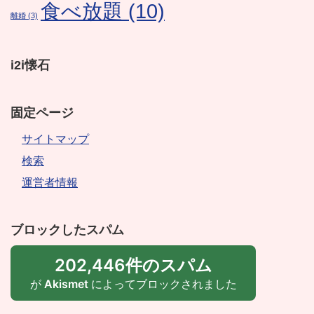
食べ放題
(10)
離婚
(3)
i2i懐石
固定ページ
サイトマップ
検索
運営者情報
ブロックしたスパム
202,446件のスパム
が
Akismet
によってブロックされました