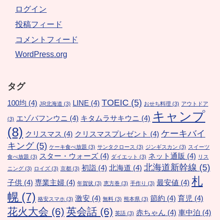
ログイン
投稿フィード
コメントフィード
WordPress.org
タグ
TOEIC
(5)
100均
(4)
LINE
(4)
JR北海道
(3)
おせち料理
(3)
アウトドア
キャンプ
エゾバフンウニ
(4)
キタムラサキウニ
(4)
(3)
(8)
ケーキバイ
クリスマス
(4)
クリスマスプレゼント
(4)
キング
(5)
ケーキ食べ放題
(3)
サンタクロース
(3)
ジンギスカン
(3)
スイーツ
スター・ウォーズ
(4)
ネット通販
(4)
食べ放題
(3)
ダイエット
(3)
リス
北海道新幹線
(5)
初詣
(4)
北海道
(4)
ニング
(3)
ロイズ
(3)
京都
(3)
札
子供
(4)
専業主婦
(4)
最安値
(4)
年賀状
(3)
恵方巻
(3)
手作り
(3)
幌
(7)
激安
(4)
節約
(4)
育児
(4)
格安スマホ
(3)
無料
(3)
熊本県
(3)
花火大会
(6)
英会話
(6)
赤ちゃん
(4)
車中泊
(4)
英語
(3)