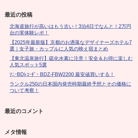
最近の投稿
北海道旅行が高いはもう古い！3泊4日でなんと！2万円
台の実体験レポ！
【2025年最新版】京都のお洒落なデザイナーズホテル7
選｜女子旅・カップルに人気の映え宿まとめ
【東北温泉旅行】硫化水素に注意！安全＆お得に楽しむ
人気スポット5選
ｿﾆｰBDﾚｺｰﾀﾞｰ BDZ-FBW2200 最安値買いする！
ランクル250の日本国内発売時期最終予想とその価格に
ついて考察！
最近のコメント
メタ情報