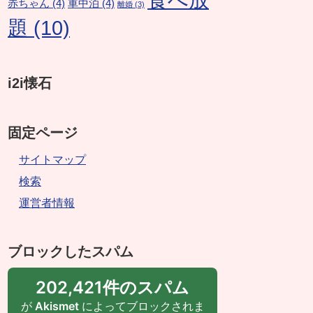
赤ちゃん
(4)
車中泊
(4)
離婚
(3)
題
(10)
i2i懐石
固定ページ
サイトマップ
検索
運営者情報
ブロックしたスパム
202,421件のスパム
が
Akismet
によってブロックされま