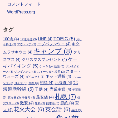
コメントフィード
WordPress.org
タグ
TOEIC
(5)
100均
(4)
LINE
(4)
JR北海道
(3)
おせ
エゾバフンウニ
(4)
キタ
ち料理
(3)
アウトドア
(3)
キャンプ
(8)
ムラサキウニ
(4)
クリ
ケー
スマス
(4)
クリスマスプレゼント
(4)
キバイキング
(5)
ケーキ食べ放題
(3)
サンタクロ
スター・
ース
(3)
ジンギスカン
(3)
スイーツ食べ放題
(3)
ウォーズ
(4)
ネット通販
(4)
ダイエット
(3)
リスニ
北
初詣
(4)
北海道
(4)
ング
(3)
ロイズ
(3)
京都
(3)
海道新幹線
(5)
子供
(4)
専業主婦
(4)
年賀状
札幌
(7)
最安値
(4)
(3)
恵方巻
(3)
手作り
(3)
格
激安
(4)
節約
(4)
育
安スマホ
(3)
無料
(3)
熊本県
(3)
花火大会
(6)
英会話
(6)
児
(4)
英語
(3)
食べ放