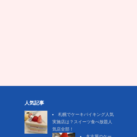
人気記事
札幌でケーキバイキング人気
実施店は？スイーツ食べ放題人
気店全部！
名古屋のケー