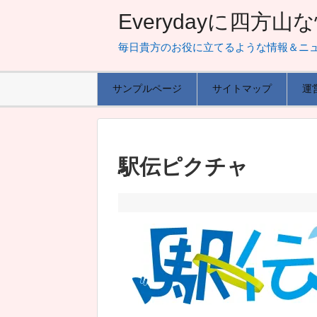
Everydayに四方
毎日貴方のお役に立てるような情報＆ニ
サンプルページ
サイトマップ
運
駅伝ピクチャ