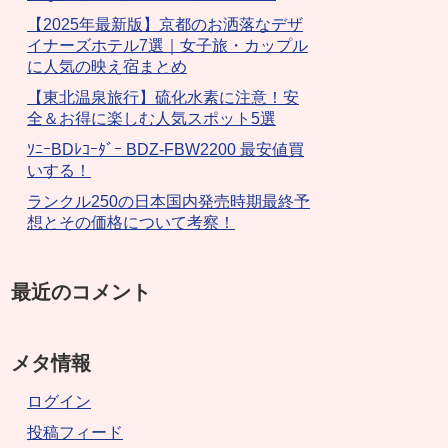
【2025年最新版】京都のお洒落なデザ
イナーズホテル7選｜女子旅・カップル
に人気の映え宿まとめ
【東北温泉旅行】硫化水素に注意！安
全＆お得に楽しむ人気スポット5選
ｿﾆｰBDﾚｺｰﾀﾞｰ BDZ-FBW2200 最安値買
いする！
ランクル250の日本国内発売時期最終予
想とその価格について考察！
最近のコメント
メタ情報
ログイン
投稿フィード