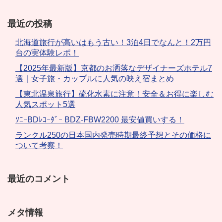
最近の投稿
北海道旅行が高いはもう古い！3泊4日でなんと！2万円
台の実体験レポ！
【2025年最新版】京都のお洒落なデザイナーズホテル7
選｜女子旅・カップルに人気の映え宿まとめ
【東北温泉旅行】硫化水素に注意！安全＆お得に楽しむ
人気スポット5選
ｿﾆｰBDﾚｺｰﾀﾞｰ BDZ-FBW2200 最安値買いする！
ランクル250の日本国内発売時期最終予想とその価格に
ついて考察！
最近のコメント
メタ情報