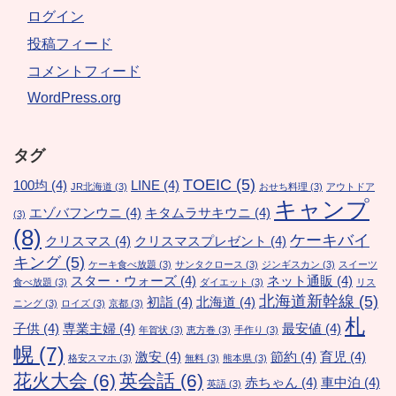
ログイン
投稿フィード
コメントフィード
WordPress.org
タグ
TOEIC
(5)
100均
(4)
LINE
(4)
JR北海道
(3)
おせち料理
(3)
アウトドア
キャンプ
エゾバフンウニ
(4)
キタムラサキウニ
(4)
(3)
(8)
ケーキバイ
クリスマス
(4)
クリスマスプレゼント
(4)
キング
(5)
ケーキ食べ放題
(3)
サンタクロース
(3)
ジンギスカン
(3)
スイーツ
スター・ウォーズ
(4)
ネット通販
(4)
食べ放題
(3)
ダイエット
(3)
リス
北海道新幹線
(5)
初詣
(4)
北海道
(4)
ニング
(3)
ロイズ
(3)
京都
(3)
札
子供
(4)
専業主婦
(4)
最安値
(4)
年賀状
(3)
恵方巻
(3)
手作り
(3)
幌
(7)
激安
(4)
節約
(4)
育児
(4)
格安スマホ
(3)
無料
(3)
熊本県
(3)
花火大会
(6)
英会話
(6)
赤ちゃん
(4)
車中泊
(4)
英語
(3)