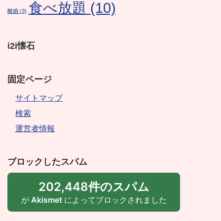
食べ放題
(10)
離婚
(3)
i2i懐石
固定ページ
サイトマップ
検索
運営者情報
ブロックしたスパム
202,448件のスパム
が
Akismet
によってブロックされました