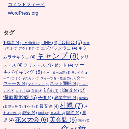
コメントフィード
WordPress.org
タグ
TOEIC
(5)
100均
(4)
LINE
(4)
JR北海道
(3)
おせ
エゾバフンウニ
(4)
キタ
ち料理
(3)
アウトドア
(3)
キャンプ
(8)
ムラサキウニ
(4)
クリ
ケー
スマス
(4)
クリスマスプレゼント
(4)
キバイキング
(5)
ケーキ食べ放題
(3)
サンタクロ
スター・
ース
(3)
ジンギスカン
(3)
スイーツ食べ放題
(3)
ウォーズ
(4)
ネット通販
(4)
ダイエット
(3)
リスニ
北
初詣
(4)
北海道
(4)
ング
(3)
ロイズ
(3)
京都
(3)
海道新幹線
(5)
子供
(4)
専業主婦
(4)
年賀状
札幌
(7)
最安値
(4)
(3)
恵方巻
(3)
手作り
(3)
格
激安
(4)
節約
(4)
育
安スマホ
(3)
無料
(3)
熊本県
(3)
花火大会
(6)
英会話
(6)
児
(4)
英語
(3)
食べ放