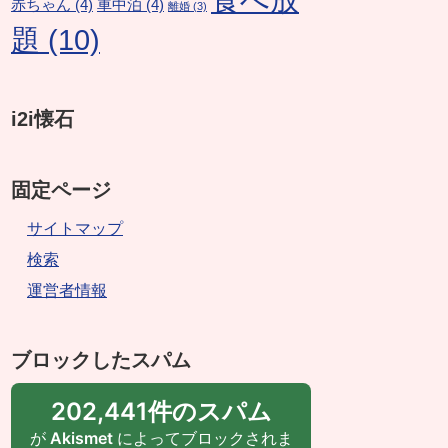
赤ちゃん
(4)
車中泊
(4)
離婚
(3)
題
(10)
i2i懐石
固定ページ
サイトマップ
検索
運営者情報
ブロックしたスパム
202,441件のスパム
が
Akismet
によってブロックされま