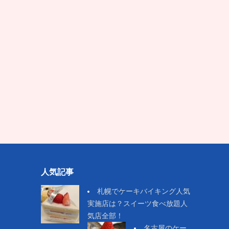
人気記事
札幌でケーキバイキング人気
実施店は？スイーツ食べ放題人
気店全部！
名古屋のケー