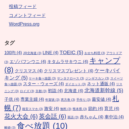
投稿フィード
コメントフィード
WordPress.org
タグ
TOEIC
(5)
100均
(4)
LINE
(4)
JR北海道
(3)
おせち料理
(3)
アウトドア
キャンプ
エゾバフンウニ
(4)
キタムラサキウニ
(4)
(3)
(8)
ケーキバイ
クリスマス
(4)
クリスマスプレゼント
(4)
キング
(5)
ケーキ食べ放題
(3)
サンタクロース
(3)
ジンギスカン
(3)
スイーツ
スター・ウォーズ
(4)
ネット通販
(4)
食べ放題
(3)
ダイエット
(3)
リス
北海道新幹線
(5)
初詣
(4)
北海道
(4)
ニング
(3)
ロイズ
(3)
京都
(3)
札
子供
(4)
専業主婦
(4)
最安値
(4)
年賀状
(3)
恵方巻
(3)
手作り
(3)
幌
(7)
激安
(4)
節約
(4)
育児
(4)
格安スマホ
(3)
無料
(3)
熊本県
(3)
花火大会
(6)
英会話
(6)
赤ちゃん
(4)
車中泊
(4)
英語
(3)
食べ放題
(10)
離婚
(3)