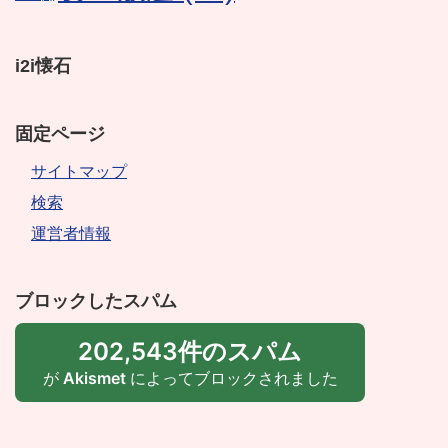
i2i懐石
固定ページ
サイトマップ
検索
運営者情報
ブロックしたスパム
202,543件のスパム
が
Akismet
によってブロックされました