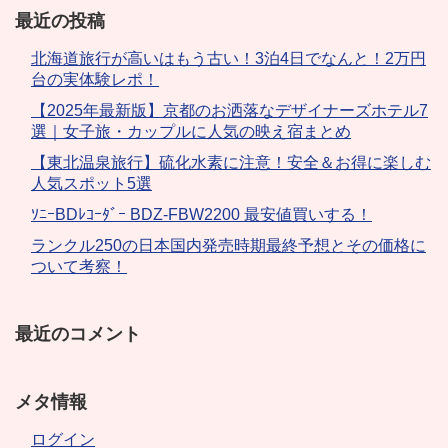
最近の投稿
北海道旅行が高いはもう古い！3泊4日でなんと！2万円
台の実体験レポ！
【2025年最新版】京都のお洒落なデザイナーズホテル7
選｜女子旅・カップルに人気の映え宿まとめ
【東北温泉旅行】硫化水素に注意！安全＆お得に楽しむ
人気スポット5選
ｿﾆｰBDﾚｺｰﾀﾞｰ BDZ-FBW2200 最安値買いする！
ランクル250の日本国内発売時期最終予想とその価格に
ついて考察！
最近のコメント
メタ情報
ログイン