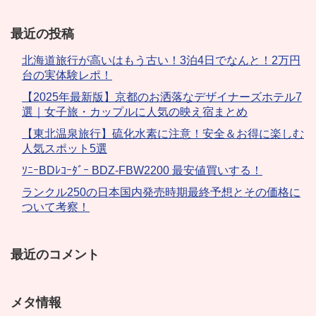
最近の投稿
北海道旅行が高いはもう古い！3泊4日でなんと！2万円
台の実体験レポ！
【2025年最新版】京都のお洒落なデザイナーズホテル7
選｜女子旅・カップルに人気の映え宿まとめ
【東北温泉旅行】硫化水素に注意！安全＆お得に楽しむ
人気スポット5選
ｿﾆｰBDﾚｺｰﾀﾞｰ BDZ-FBW2200 最安値買いする！
ランクル250の日本国内発売時期最終予想とその価格に
ついて考察！
最近のコメント
メタ情報