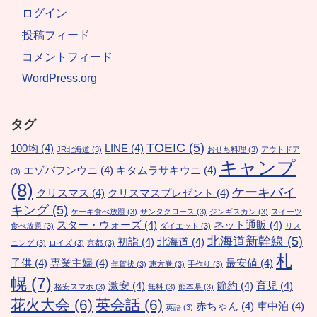
ログイン
投稿フィード
コメントフィード
WordPress.org
タグ
TOEIC
(5)
100均
(4)
LINE
(4)
JR北海道
(3)
おせち料理
(3)
アウトドア
キャンプ
エゾバフンウニ
(4)
キタムラサキウニ
(4)
(3)
(8)
ケーキバイ
クリスマス
(4)
クリスマスプレゼント
(4)
キング
(5)
ケーキ食べ放題
(3)
サンタクロース
(3)
ジンギスカン
(3)
スイーツ
スター・ウォーズ
(4)
ネット通販
(4)
食べ放題
(3)
ダイエット
(3)
リス
北海道新幹線
(5)
初詣
(4)
北海道
(4)
ニング
(3)
ロイズ
(3)
京都
(3)
札
子供
(4)
専業主婦
(4)
最安値
(4)
年賀状
(3)
恵方巻
(3)
手作り
(3)
幌
(7)
激安
(4)
節約
(4)
育児
(4)
格安スマホ
(3)
無料
(3)
熊本県
(3)
花火大会
(6)
英会話
(6)
赤ちゃん
(4)
車中泊
(4)
英語
(3)