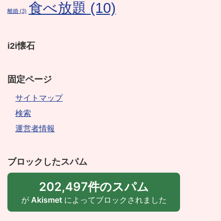
食べ放題
(10)
離婚
(3)
i2i懐石
固定ページ
サイトマップ
検索
運営者情報
ブロックしたスパム
202,497件のスパム
が
Akismet
によってブロックされました