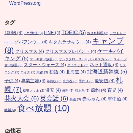
WordPress.org
タグ
TOEIC
(5)
100均
(4)
LINE
(4)
JR北海道
(3)
おせち料理
(3)
アウトドア
キャンプ
エゾバフンウニ
(4)
キタムラサキウニ
(4)
(3)
(8)
ケーキバイ
クリスマス
(4)
クリスマスプレゼント
(4)
キング
(5)
ケーキ食べ放題
(3)
サンタクロース
(3)
ジンギスカン
(3)
スイーツ
スター・ウォーズ
(4)
ネット通販
(4)
食べ放題
(3)
ダイエット
(3)
リス
北海道新幹線
(5)
初詣
(4)
北海道
(4)
ニング
(3)
ロイズ
(3)
京都
(3)
札
子供
(4)
専業主婦
(4)
最安値
(4)
年賀状
(3)
恵方巻
(3)
手作り
(3)
幌
(7)
激安
(4)
節約
(4)
育児
(4)
格安スマホ
(3)
無料
(3)
熊本県
(3)
花火大会
(6)
英会話
(6)
赤ちゃん
(4)
車中泊
(4)
英語
(3)
食べ放題
(10)
離婚
(3)
i2i懐石