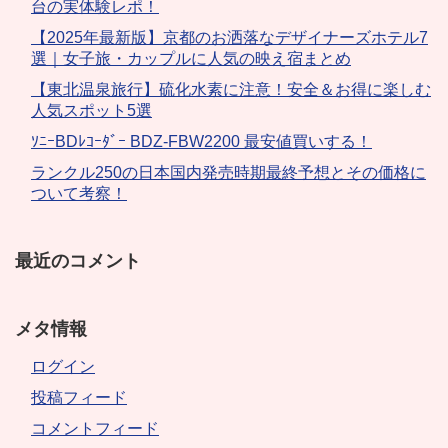
台の実体験レポ！
【2025年最新版】京都のお洒落なデザイナーズホテル7
選｜女子旅・カップルに人気の映え宿まとめ
【東北温泉旅行】硫化水素に注意！安全＆お得に楽しむ
人気スポット5選
ｿﾆｰBDﾚｺｰﾀﾞｰ BDZ-FBW2200 最安値買いする！
ランクル250の日本国内発売時期最終予想とその価格に
ついて考察！
最近のコメント
メタ情報
ログイン
投稿フィード
コメントフィード