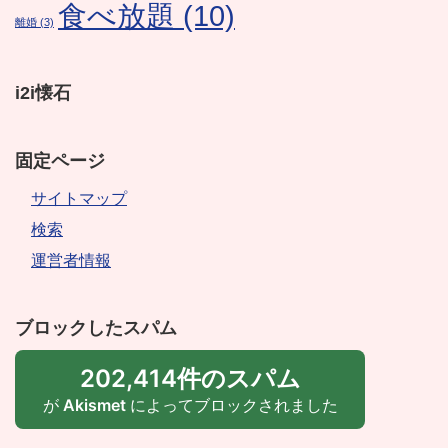
食べ放題
(10)
離婚
(3)
i2i懐石
固定ページ
サイトマップ
検索
運営者情報
ブロックしたスパム
202,414件のスパム
が
Akismet
によってブロックされました