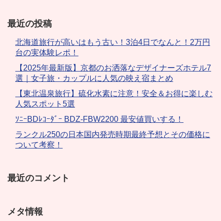
最近の投稿
北海道旅行が高いはもう古い！3泊4日でなんと！2万円
台の実体験レポ！
【2025年最新版】京都のお洒落なデザイナーズホテル7
選｜女子旅・カップルに人気の映え宿まとめ
【東北温泉旅行】硫化水素に注意！安全＆お得に楽しむ
人気スポット5選
ｿﾆｰBDﾚｺｰﾀﾞｰ BDZ-FBW2200 最安値買いする！
ランクル250の日本国内発売時期最終予想とその価格に
ついて考察！
最近のコメント
メタ情報