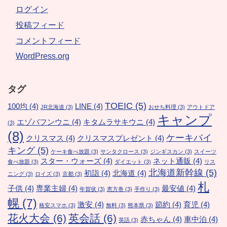
ログイン
投稿フィード
コメントフィード
WordPress.org
タグ
TOEIC
(5)
100均
(4)
LINE
(4)
JR北海道
(3)
おせち料理
(3)
アウトドア
キャンプ
エゾバフンウニ
(4)
キタムラサキウニ
(4)
(3)
(8)
ケーキバイ
クリスマス
(4)
クリスマスプレゼント
(4)
キング
(5)
ケーキ食べ放題
(3)
サンタクロース
(3)
ジンギスカン
(3)
スイーツ
スター・ウォーズ
(4)
ネット通販
(4)
食べ放題
(3)
ダイエット
(3)
リス
北海道新幹線
(5)
初詣
(4)
北海道
(4)
ニング
(3)
ロイズ
(3)
京都
(3)
札
子供
(4)
専業主婦
(4)
最安値
(4)
年賀状
(3)
恵方巻
(3)
手作り
(3)
幌
(7)
激安
(4)
節約
(4)
育児
(4)
格安スマホ
(3)
無料
(3)
熊本県
(3)
花火大会
(6)
英会話
(6)
赤ちゃん
(4)
車中泊
(4)
英語
(3)