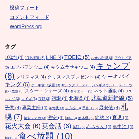
投稿フィード
コメントフィード
WordPress.org
タグ
TOEIC
(5)
100均
(4)
LINE
(4)
JR北海道
(3)
おせち料理
(3)
アウトドア
キャンプ
エゾバフンウニ
(4)
キタムラサキウニ
(4)
(3)
(8)
ケーキバイ
クリスマス
(4)
クリスマスプレゼント
(4)
キング
(5)
ケーキ食べ放題
(3)
サンタクロース
(3)
ジンギスカン
(3)
スイーツ
スター・ウォーズ
(4)
ネット通販
(4)
食べ放題
(3)
ダイエット
(3)
リス
北海道新幹線
(5)
初詣
(4)
北海道
(4)
ニング
(3)
ロイズ
(3)
京都
(3)
札
子供
(4)
専業主婦
(4)
最安値
(4)
年賀状
(3)
恵方巻
(3)
手作り
(3)
幌
(7)
激安
(4)
節約
(4)
育児
(4)
格安スマホ
(3)
無料
(3)
熊本県
(3)
花火大会
(6)
英会話
(6)
赤ちゃん
(4)
車中泊
(4)
英語
(3)
食べ放題
(10)
離婚
(3)