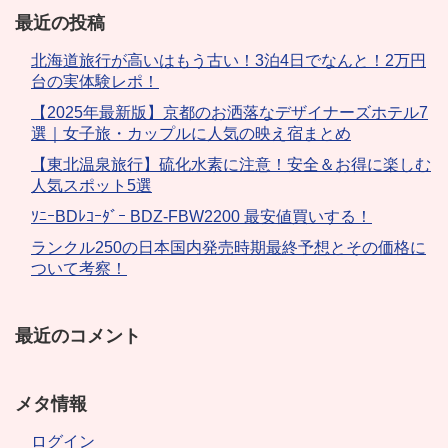
最近の投稿
北海道旅行が高いはもう古い！3泊4日でなんと！2万円
台の実体験レポ！
【2025年最新版】京都のお洒落なデザイナーズホテル7
選｜女子旅・カップルに人気の映え宿まとめ
【東北温泉旅行】硫化水素に注意！安全＆お得に楽しむ
人気スポット5選
ｿﾆｰBDﾚｺｰﾀﾞｰ BDZ-FBW2200 最安値買いする！
ランクル250の日本国内発売時期最終予想とその価格に
ついて考察！
最近のコメント
メタ情報
ログイン