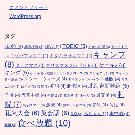
コメントフィード
WordPress.org
タグ
TOEIC
(5)
100均
(4)
LINE
(4)
JR北海道
(3)
おせち料理
(3)
アウトドア
キャンプ
エゾバフンウニ
(4)
キタムラサキウニ
(4)
(3)
(8)
ケーキバイ
クリスマス
(4)
クリスマスプレゼント
(4)
キング
(5)
ケーキ食べ放題
(3)
サンタクロース
(3)
ジンギスカン
(3)
スイーツ
スター・ウォーズ
(4)
ネット通販
(4)
食べ放題
(3)
ダイエット
(3)
リス
北海道新幹線
(5)
初詣
(4)
北海道
(4)
ニング
(3)
ロイズ
(3)
京都
(3)
札
子供
(4)
専業主婦
(4)
最安値
(4)
年賀状
(3)
恵方巻
(3)
手作り
(3)
幌
(7)
激安
(4)
節約
(4)
育児
(4)
格安スマホ
(3)
無料
(3)
熊本県
(3)
花火大会
(6)
英会話
(6)
赤ちゃん
(4)
車中泊
(4)
英語
(3)
食べ放題
(10)
離婚
(3)