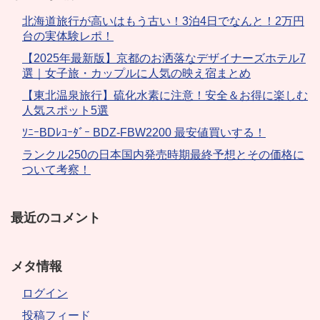
北海道旅行が高いはもう古い！3泊4日でなんと！2万円
台の実体験レポ！
【2025年最新版】京都のお洒落なデザイナーズホテル7
選｜女子旅・カップルに人気の映え宿まとめ
【東北温泉旅行】硫化水素に注意！安全＆お得に楽しむ
人気スポット5選
ｿﾆｰBDﾚｺｰﾀﾞｰ BDZ-FBW2200 最安値買いする！
ランクル250の日本国内発売時期最終予想とその価格に
ついて考察！
最近のコメント
メタ情報
ログイン
投稿フィード