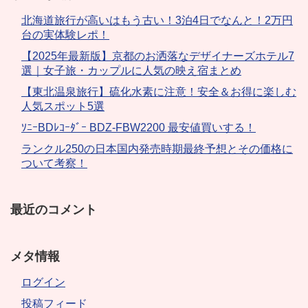
北海道旅行が高いはもう古い！3泊4日でなんと！2万円
台の実体験レポ！
【2025年最新版】京都のお洒落なデザイナーズホテル7
選｜女子旅・カップルに人気の映え宿まとめ
【東北温泉旅行】硫化水素に注意！安全＆お得に楽しむ
人気スポット5選
ｿﾆｰBDﾚｺｰﾀﾞｰ BDZ-FBW2200 最安値買いする！
ランクル250の日本国内発売時期最終予想とその価格に
ついて考察！
最近のコメント
メタ情報
ログイン
投稿フィード