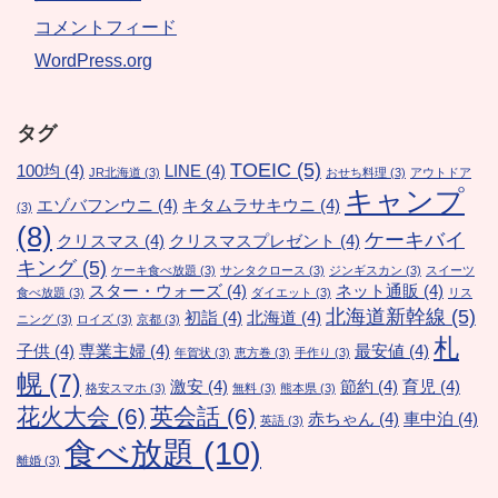
コメントフィード
WordPress.org
タグ
TOEIC
(5)
100均
(4)
LINE
(4)
JR北海道
(3)
おせち料理
(3)
アウトドア
キャンプ
エゾバフンウニ
(4)
キタムラサキウニ
(4)
(3)
(8)
ケーキバイ
クリスマス
(4)
クリスマスプレゼント
(4)
キング
(5)
ケーキ食べ放題
(3)
サンタクロース
(3)
ジンギスカン
(3)
スイーツ
スター・ウォーズ
(4)
ネット通販
(4)
食べ放題
(3)
ダイエット
(3)
リス
北海道新幹線
(5)
初詣
(4)
北海道
(4)
ニング
(3)
ロイズ
(3)
京都
(3)
札
子供
(4)
専業主婦
(4)
最安値
(4)
年賀状
(3)
恵方巻
(3)
手作り
(3)
幌
(7)
激安
(4)
節約
(4)
育児
(4)
格安スマホ
(3)
無料
(3)
熊本県
(3)
花火大会
(6)
英会話
(6)
赤ちゃん
(4)
車中泊
(4)
英語
(3)
食べ放題
(10)
離婚
(3)