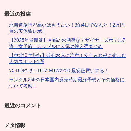
最近の投稿
北海道旅行が高いはもう古い！3泊4日でなんと！2万円
台の実体験レポ！
【2025年最新版】京都のお洒落なデザイナーズホテル7
選｜女子旅・カップルに人気の映え宿まとめ
【東北温泉旅行】硫化水素に注意！安全＆お得に楽しむ
人気スポット5選
ｿﾆｰBDﾚｺｰﾀﾞｰ BDZ-FBW2200 最安値買いする！
ランクル250の日本国内発売時期最終予想とその価格に
ついて考察！
最近のコメント
メタ情報