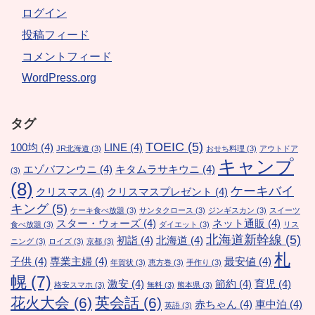
ログイン
投稿フィード
コメントフィード
WordPress.org
タグ
TOEIC
(5)
100均
(4)
LINE
(4)
JR北海道
(3)
おせち料理
(3)
アウトドア
キャンプ
エゾバフンウニ
(4)
キタムラサキウニ
(4)
(3)
(8)
ケーキバイ
クリスマス
(4)
クリスマスプレゼント
(4)
キング
(5)
ケーキ食べ放題
(3)
サンタクロース
(3)
ジンギスカン
(3)
スイーツ
スター・ウォーズ
(4)
ネット通販
(4)
食べ放題
(3)
ダイエット
(3)
リス
北海道新幹線
(5)
初詣
(4)
北海道
(4)
ニング
(3)
ロイズ
(3)
京都
(3)
札
子供
(4)
専業主婦
(4)
最安値
(4)
年賀状
(3)
恵方巻
(3)
手作り
(3)
幌
(7)
激安
(4)
節約
(4)
育児
(4)
格安スマホ
(3)
無料
(3)
熊本県
(3)
花火大会
(6)
英会話
(6)
赤ちゃん
(4)
車中泊
(4)
英語
(3)