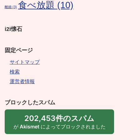
食べ放題
(10)
離婚
(3)
i2i懐石
固定ページ
サイトマップ
検索
運営者情報
ブロックしたスパム
202,453件のスパム
が
Akismet
によってブロックされました