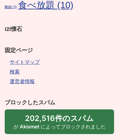
食べ放題
(10)
離婚
(3)
i2i懐石
固定ページ
サイトマップ
検索
運営者情報
ブロックしたスパム
202,516件のスパム
が
Akismet
によってブロックされました