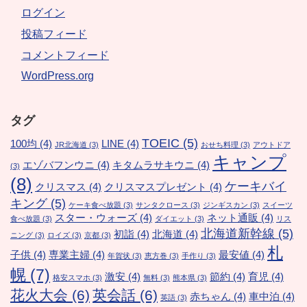
ログイン
投稿フィード
コメントフィード
WordPress.org
タグ
TOEIC
(5)
100均
(4)
LINE
(4)
JR北海道
(3)
おせち料理
(3)
アウトドア
キャンプ
エゾバフンウニ
(4)
キタムラサキウニ
(4)
(3)
(8)
ケーキバイ
クリスマス
(4)
クリスマスプレゼント
(4)
キング
(5)
ケーキ食べ放題
(3)
サンタクロース
(3)
ジンギスカン
(3)
スイーツ
スター・ウォーズ
(4)
ネット通販
(4)
食べ放題
(3)
ダイエット
(3)
リス
北海道新幹線
(5)
初詣
(4)
北海道
(4)
ニング
(3)
ロイズ
(3)
京都
(3)
札
子供
(4)
専業主婦
(4)
最安値
(4)
年賀状
(3)
恵方巻
(3)
手作り
(3)
幌
(7)
激安
(4)
節約
(4)
育児
(4)
格安スマホ
(3)
無料
(3)
熊本県
(3)
花火大会
(6)
英会話
(6)
赤ちゃん
(4)
車中泊
(4)
英語
(3)