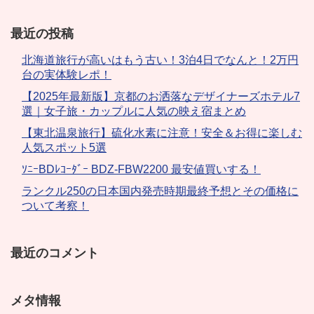
最近の投稿
北海道旅行が高いはもう古い！3泊4日でなんと！2万円
台の実体験レポ！
【2025年最新版】京都のお洒落なデザイナーズホテル7
選｜女子旅・カップルに人気の映え宿まとめ
【東北温泉旅行】硫化水素に注意！安全＆お得に楽しむ
人気スポット5選
ｿﾆｰBDﾚｺｰﾀﾞｰ BDZ-FBW2200 最安値買いする！
ランクル250の日本国内発売時期最終予想とその価格に
ついて考察！
最近のコメント
メタ情報