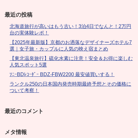
最近の投稿
北海道旅行が高いはもう古い！3泊4日でなんと！2万円
台の実体験レポ！
【2025年最新版】京都のお洒落なデザイナーズホテル7
選｜女子旅・カップルに人気の映え宿まとめ
【東北温泉旅行】硫化水素に注意！安全＆お得に楽しむ
人気スポット5選
ｿﾆｰBDﾚｺｰﾀﾞｰ BDZ-FBW2200 最安値買いする！
ランクル250の日本国内発売時期最終予想とその価格に
ついて考察！
最近のコメント
メタ情報