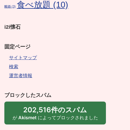
食べ放題
(10)
離婚
(3)
i2i懐石
固定ページ
サイトマップ
検索
運営者情報
ブロックしたスパム
202,516件のスパム
が
Akismet
によってブロックされました