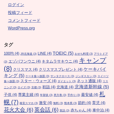
ログイン
投稿フィード
コメントフィード
WordPress.org
タグ
TOEIC
(5)
100均
(4)
LINE
(4)
JR北海道
(3)
おせち料理
(3)
アウトドア
キャンプ
エゾバフンウニ
(4)
キタムラサキウニ
(4)
(3)
(8)
ケーキバイ
クリスマス
(4)
クリスマスプレゼント
(4)
キング
(5)
ケーキ食べ放題
(3)
サンタクロース
(3)
ジンギスカン
(3)
スイーツ
スター・ウォーズ
(4)
ネット通販
(4)
食べ放題
(3)
ダイエット
(3)
リス
北海道新幹線
(5)
初詣
(4)
北海道
(4)
ニング
(3)
ロイズ
(3)
京都
(3)
札
子供
(4)
専業主婦
(4)
最安値
(4)
年賀状
(3)
恵方巻
(3)
手作り
(3)
幌
(7)
激安
(4)
節約
(4)
育児
(4)
格安スマホ
(3)
無料
(3)
熊本県
(3)
花火大会
(6)
英会話
(6)
赤ちゃん
(4)
車中泊
(4)
英語
(3)