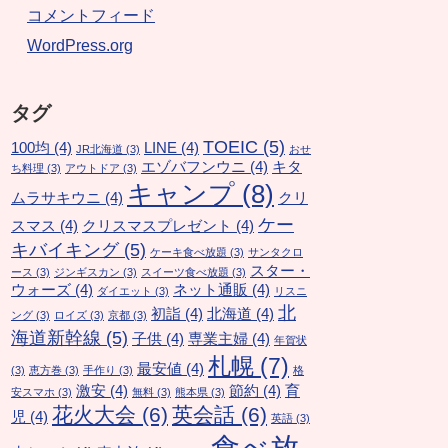
コメントフィード
WordPress.org
タグ
TOEIC
(5)
100均
(4)
LINE
(4)
JR北海道
(3)
おせ
エゾバフンウニ
(4)
キタ
ち料理
(3)
アウトドア
(3)
キャンプ
(8)
ムラサキウニ
(4)
クリ
ケー
スマス
(4)
クリスマスプレゼント
(4)
キバイキング
(5)
ケーキ食べ放題
(3)
サンタクロ
スター・
ース
(3)
ジンギスカン
(3)
スイーツ食べ放題
(3)
ウォーズ
(4)
ネット通販
(4)
ダイエット
(3)
リスニ
北
初詣
(4)
北海道
(4)
ング
(3)
ロイズ
(3)
京都
(3)
海道新幹線
(5)
子供
(4)
専業主婦
(4)
年賀状
札幌
(7)
最安値
(4)
(3)
恵方巻
(3)
手作り
(3)
格
激安
(4)
節約
(4)
育
安スマホ
(3)
無料
(3)
熊本県
(3)
花火大会
(6)
英会話
(6)
児
(4)
英語
(3)
食べ放