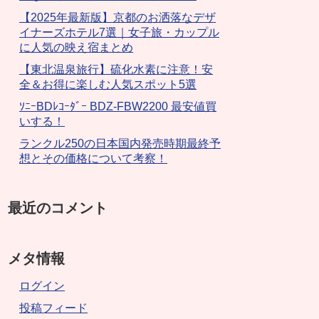
【2025年最新版】京都のお洒落なデザ
イナーズホテル7選｜女子旅・カップル
に人気の映え宿まとめ
【東北温泉旅行】硫化水素に注意！安
全＆お得に楽しむ人気スポット5選
ｿﾆｰBDﾚｺｰﾀﾞｰ BDZ-FBW2200 最安値買
いする！
ランクル250の日本国内発売時期最終予
想とその価格について考察！
最近のコメント
メタ情報
ログイン
投稿フィード