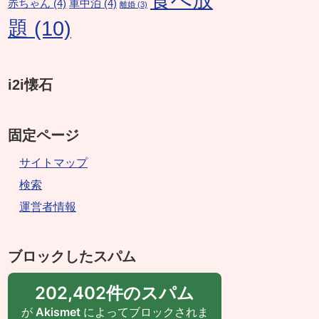
赤ちゃん
(4)
車中泊
(4)
離婚
(3)
題
(10)
i2i懐石
固定ページ
サイトマップ
検索
運営者情報
ブロックしたスパム
202,402件のスパム
が
Akismet
によってブロックされま