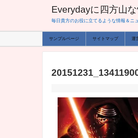
Everydayに四方
毎日貴方のお役に立てるような情報＆ニ
サンプルページ
サイトマップ
運
20151231_1341190