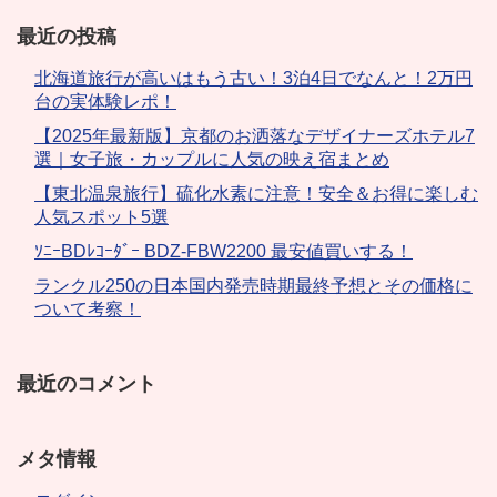
最近の投稿
北海道旅行が高いはもう古い！3泊4日でなんと！2万円
台の実体験レポ！
【2025年最新版】京都のお洒落なデザイナーズホテル7
選｜女子旅・カップルに人気の映え宿まとめ
【東北温泉旅行】硫化水素に注意！安全＆お得に楽しむ
人気スポット5選
ｿﾆｰBDﾚｺｰﾀﾞｰ BDZ-FBW2200 最安値買いする！
ランクル250の日本国内発売時期最終予想とその価格に
ついて考察！
最近のコメント
メタ情報