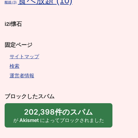
食べ放題
(10)
離婚
(3)
i2i懐石
固定ページ
サイトマップ
検索
運営者情報
ブロックしたスパム
202,398件のスパム
が
Akismet
によってブロックされました