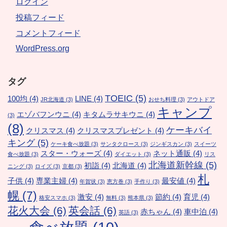
ログイン
投稿フィード
コメントフィード
WordPress.org
タグ
TOEIC
(5)
100均
(4)
LINE
(4)
JR北海道
(3)
おせち料理
(3)
アウトドア
キャンプ
エゾバフンウニ
(4)
キタムラサキウニ
(4)
(3)
(8)
ケーキバイ
クリスマス
(4)
クリスマスプレゼント
(4)
キング
(5)
ケーキ食べ放題
(3)
サンタクロース
(3)
ジンギスカン
(3)
スイーツ
スター・ウォーズ
(4)
ネット通販
(4)
食べ放題
(3)
ダイエット
(3)
リス
北海道新幹線
(5)
初詣
(4)
北海道
(4)
ニング
(3)
ロイズ
(3)
京都
(3)
札
子供
(4)
専業主婦
(4)
最安値
(4)
年賀状
(3)
恵方巻
(3)
手作り
(3)
幌
(7)
激安
(4)
節約
(4)
育児
(4)
格安スマホ
(3)
無料
(3)
熊本県
(3)
花火大会
(6)
英会話
(6)
赤ちゃん
(4)
車中泊
(4)
英語
(3)