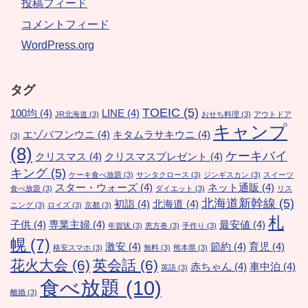
投稿フィード
コメントフィード
WordPress.org
タグ
TOEIC
(5)
100均
(4)
LINE
(4)
JR北海道
(3)
おせち料理
(3)
アウトドア
キャンプ
エゾバフンウニ
(4)
キタムラサキウニ
(4)
(3)
(8)
ケーキバイ
クリスマス
(4)
クリスマスプレゼント
(4)
キング
(5)
ケーキ食べ放題
(3)
サンタクロース
(3)
ジンギスカン
(3)
スイーツ
スター・ウォーズ
(4)
ネット通販
(4)
食べ放題
(3)
ダイエット
(3)
リス
北海道新幹線
(5)
初詣
(4)
北海道
(4)
ニング
(3)
ロイズ
(3)
京都
(3)
札
子供
(4)
専業主婦
(4)
最安値
(4)
年賀状
(3)
恵方巻
(3)
手作り
(3)
幌
(7)
激安
(4)
節約
(4)
育児
(4)
格安スマホ
(3)
無料
(3)
熊本県
(3)
花火大会
(6)
英会話
(6)
赤ちゃん
(4)
車中泊
(4)
英語
(3)
食べ放題
(10)
離婚
(3)