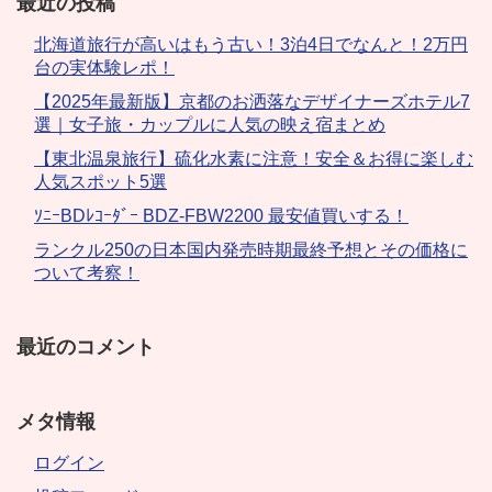
最近の投稿
北海道旅行が高いはもう古い！3泊4日でなんと！2万円
台の実体験レポ！
【2025年最新版】京都のお洒落なデザイナーズホテル7
選｜女子旅・カップルに人気の映え宿まとめ
【東北温泉旅行】硫化水素に注意！安全＆お得に楽しむ
人気スポット5選
ｿﾆｰBDﾚｺｰﾀﾞｰ BDZ-FBW2200 最安値買いする！
ランクル250の日本国内発売時期最終予想とその価格に
ついて考察！
最近のコメント
メタ情報
ログイン