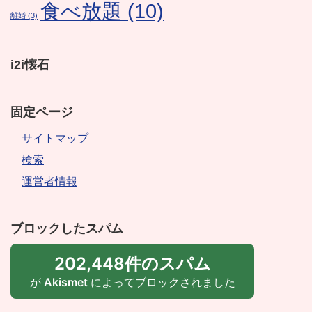
食べ放題
(10)
離婚
(3)
i2i懐石
固定ページ
サイトマップ
検索
運営者情報
ブロックしたスパム
202,448件のスパム
が
Akismet
によってブロックされました