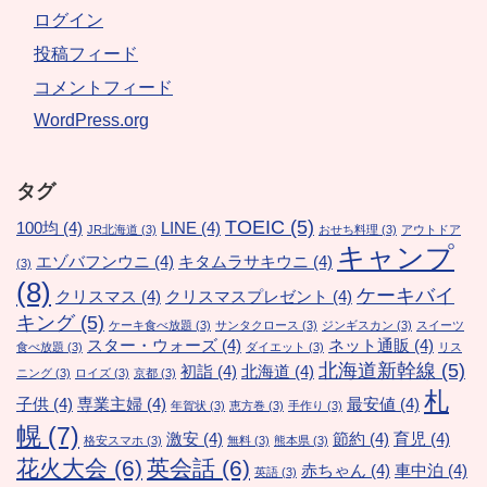
ログイン
投稿フィード
コメントフィード
WordPress.org
タグ
TOEIC
(5)
100均
(4)
LINE
(4)
JR北海道
(3)
おせち料理
(3)
アウトドア
キャンプ
エゾバフンウニ
(4)
キタムラサキウニ
(4)
(3)
(8)
ケーキバイ
クリスマス
(4)
クリスマスプレゼント
(4)
キング
(5)
ケーキ食べ放題
(3)
サンタクロース
(3)
ジンギスカン
(3)
スイーツ
スター・ウォーズ
(4)
ネット通販
(4)
食べ放題
(3)
ダイエット
(3)
リス
北海道新幹線
(5)
初詣
(4)
北海道
(4)
ニング
(3)
ロイズ
(3)
京都
(3)
札
子供
(4)
専業主婦
(4)
最安値
(4)
年賀状
(3)
恵方巻
(3)
手作り
(3)
幌
(7)
激安
(4)
節約
(4)
育児
(4)
格安スマホ
(3)
無料
(3)
熊本県
(3)
花火大会
(6)
英会話
(6)
赤ちゃん
(4)
車中泊
(4)
英語
(3)