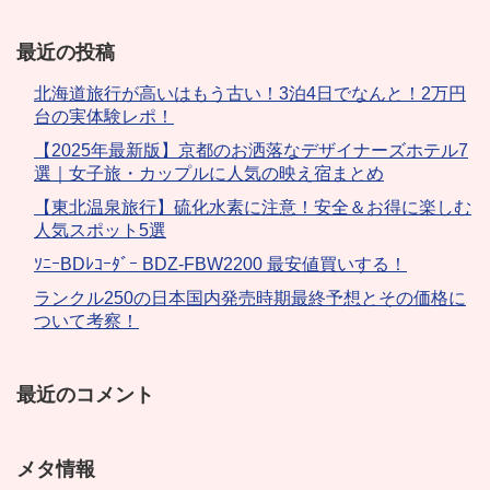
最近の投稿
北海道旅行が高いはもう古い！3泊4日でなんと！2万円
台の実体験レポ！
【2025年最新版】京都のお洒落なデザイナーズホテル7
選｜女子旅・カップルに人気の映え宿まとめ
【東北温泉旅行】硫化水素に注意！安全＆お得に楽しむ
人気スポット5選
ｿﾆｰBDﾚｺｰﾀﾞｰ BDZ-FBW2200 最安値買いする！
ランクル250の日本国内発売時期最終予想とその価格に
ついて考察！
最近のコメント
メタ情報