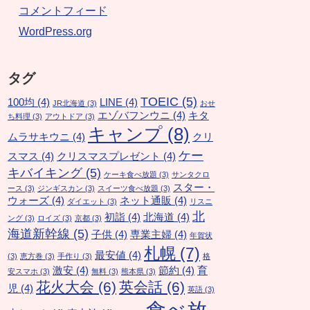
コメントフィード
WordPress.org
タグ
TOEIC
(5)
100均
(4)
LINE
(4)
JR北海道
(3)
おせ
エゾバフンウニ
(4)
キタ
ち料理
(3)
アウトドア
(3)
キャンプ
(8)
ムラサキウニ
(4)
クリ
ケー
スマス
(4)
クリスマスプレゼント
(4)
キバイキング
(5)
ケーキ食べ放題
(3)
サンタクロ
スター・
ース
(3)
ジンギスカン
(3)
スイーツ食べ放題
(3)
ウォーズ
(4)
ネット通販
(4)
ダイエット
(3)
リスニ
北
初詣
(4)
北海道
(4)
ング
(3)
ロイズ
(3)
京都
(3)
海道新幹線
(5)
子供
(4)
専業主婦
(4)
年賀状
札幌
(7)
最安値
(4)
(3)
恵方巻
(3)
手作り
(3)
格
激安
(4)
節約
(4)
育
安スマホ
(3)
無料
(3)
熊本県
(3)
花火大会
(6)
英会話
(6)
児
(4)
英語
(3)
食べ放