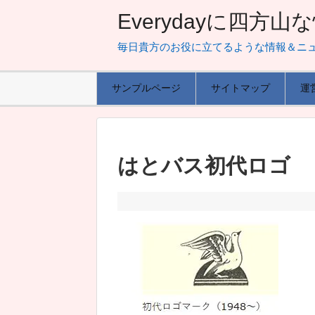
Everydayに四方
毎日貴方のお役に立てるような情報＆ニ
サンプルページ
サイトマップ
運
はとバス初代ロゴ