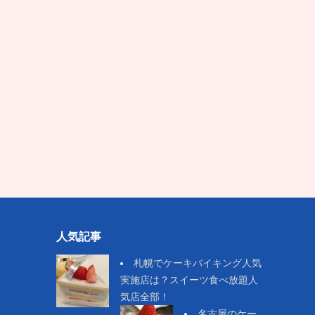
人気記事
札幌でケーキバイキング人気
実施店は？スイーツ食べ放題人
気店全部！
名古屋のケー