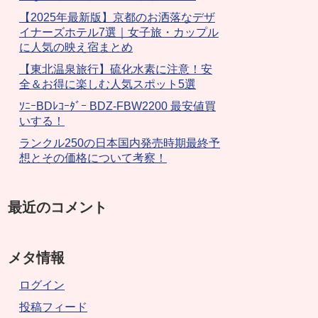
【2025年最新版】京都のお洒落なデザ
イナーズホテル7選｜女子旅・カップル
に人気の映え宿まとめ
【東北温泉旅行】硫化水素に注意！安
全＆お得に楽しむ人気スポット5選
ｿﾆｰBDﾚｺｰﾀﾞｰ BDZ-FBW2200 最安値買
いする！
ランクル250の日本国内発売時期最終予
想とその価格について考察！
最近のコメント
メタ情報
ログイン
投稿フィード