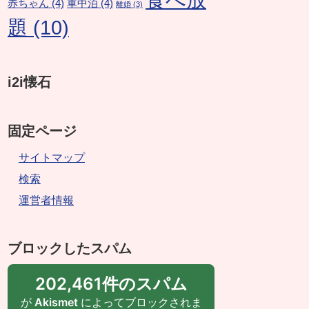
赤ちゃん
(4)
車中泊
(4)
離婚
(3)
題
(10)
i2i懐石
固定ページ
サイトマップ
検索
運営者情報
ブロックしたスパム
202,461件のスパム
が
Akismet
によってブロックされま