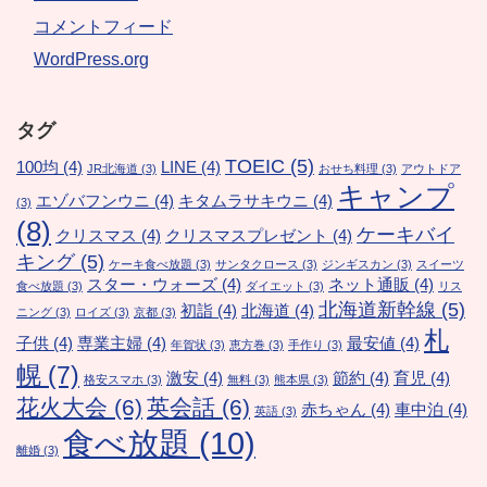
コメントフィード
WordPress.org
タグ
TOEIC
(5)
100均
(4)
LINE
(4)
JR北海道
(3)
おせち料理
(3)
アウトドア
キャンプ
エゾバフンウニ
(4)
キタムラサキウニ
(4)
(3)
(8)
ケーキバイ
クリスマス
(4)
クリスマスプレゼント
(4)
キング
(5)
ケーキ食べ放題
(3)
サンタクロース
(3)
ジンギスカン
(3)
スイーツ
スター・ウォーズ
(4)
ネット通販
(4)
食べ放題
(3)
ダイエット
(3)
リス
北海道新幹線
(5)
初詣
(4)
北海道
(4)
ニング
(3)
ロイズ
(3)
京都
(3)
札
子供
(4)
専業主婦
(4)
最安値
(4)
年賀状
(3)
恵方巻
(3)
手作り
(3)
幌
(7)
激安
(4)
節約
(4)
育児
(4)
格安スマホ
(3)
無料
(3)
熊本県
(3)
花火大会
(6)
英会話
(6)
赤ちゃん
(4)
車中泊
(4)
英語
(3)
食べ放題
(10)
離婚
(3)