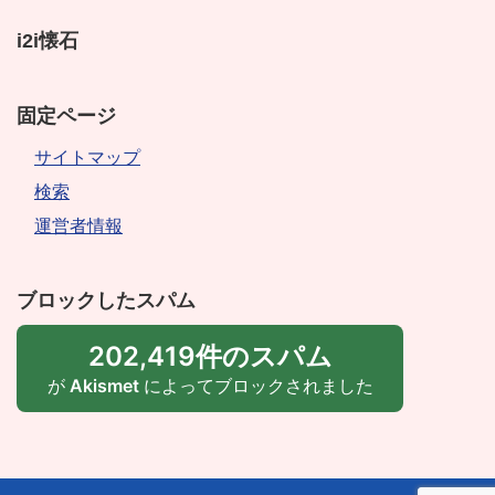
i2i懐石
固定ページ
サイトマップ
検索
運営者情報
ブロックしたスパム
202,419件のスパム
が
Akismet
によってブロックされました