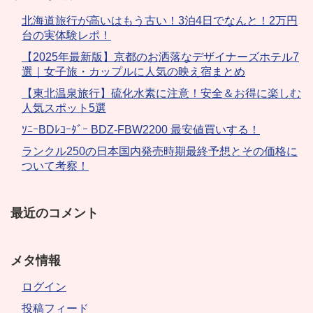
北海道旅行が高いはもう古い！3泊4日でなんと！2万円
台の実体験レポ！
【2025年最新版】京都のお洒落なデザイナーズホテル7
選｜女子旅・カップルに人気の映え宿まとめ
【東北温泉旅行】硫化水素に注意！安全＆お得に楽しむ
人気スポット5選
ｿﾆｰBDﾚｺｰﾀﾞｰ BDZ-FBW2200 最安値買いする！
ランクル250の日本国内発売時期最終予想とその価格に
ついて考察！
最近のコメント
メタ情報
ログイン
投稿フィード