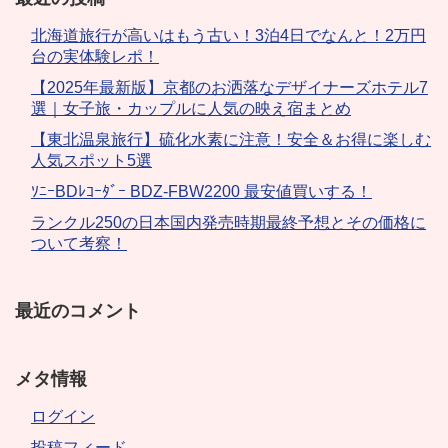
北海道旅行が高いはもう古い！3泊4日でなんと！2万円
台の実体験レポ！
【2025年最新版】京都のお洒落なデザイナーズホテル7
選｜女子旅・カップルに人気の映え宿まとめ
【東北温泉旅行】硫化水素に注意！安全＆お得に楽しむ
人気スポット5選
ｿﾆｰBDﾚｺｰﾀﾞｰ BDZ-FBW2200 最安値買いする！
ランクル250の日本国内発売時期最終予想とその価格に
ついて考察！
最近のコメント
メタ情報
ログイン
投稿フィード