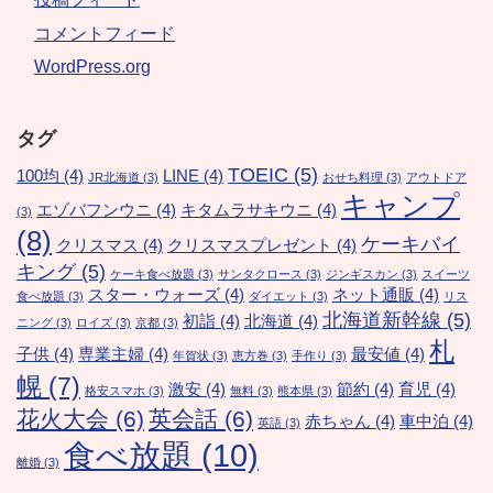
コメントフィード
WordPress.org
タグ
TOEIC
(5)
100均
(4)
LINE
(4)
JR北海道
(3)
おせち料理
(3)
アウトドア
キャンプ
エゾバフンウニ
(4)
キタムラサキウニ
(4)
(3)
(8)
ケーキバイ
クリスマス
(4)
クリスマスプレゼント
(4)
キング
(5)
ケーキ食べ放題
(3)
サンタクロース
(3)
ジンギスカン
(3)
スイーツ
スター・ウォーズ
(4)
ネット通販
(4)
食べ放題
(3)
ダイエット
(3)
リス
北海道新幹線
(5)
初詣
(4)
北海道
(4)
ニング
(3)
ロイズ
(3)
京都
(3)
札
子供
(4)
専業主婦
(4)
最安値
(4)
年賀状
(3)
恵方巻
(3)
手作り
(3)
幌
(7)
激安
(4)
節約
(4)
育児
(4)
格安スマホ
(3)
無料
(3)
熊本県
(3)
花火大会
(6)
英会話
(6)
赤ちゃん
(4)
車中泊
(4)
英語
(3)
食べ放題
(10)
離婚
(3)