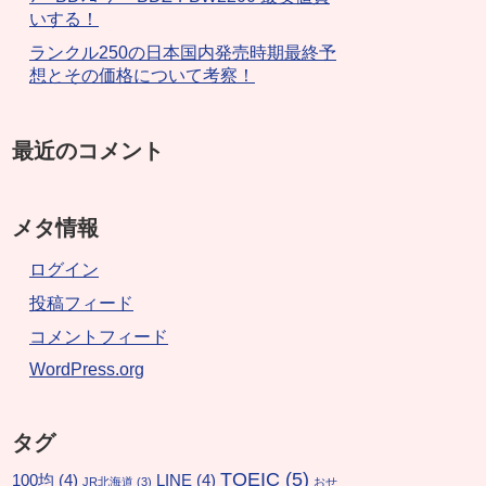
いする！
ランクル250の日本国内発売時期最終予
想とその価格について考察！
最近のコメント
メタ情報
ログイン
投稿フィード
コメントフィード
WordPress.org
タグ
TOEIC
(5)
100均
(4)
LINE
(4)
JR北海道
(3)
おせ