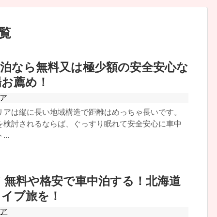
覧
中泊なら無料又は極少額の安全安心な
場お薦め！
ア
リアは縦に長い地域構造で距離はめっちゃ長いです。
を検討されるならば、ぐっすり眠れて安全安心に車中
..
 無料や格安で車中泊する！北海道
ライブ旅を！
ア