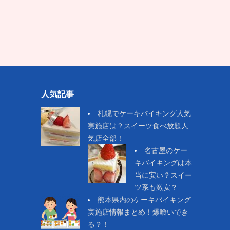
人気記事
札幌でケーキバイキング人気
実施店は？スイーツ食べ放題人
気店全部！
名古屋のケー
キバイキングは本
当に安い？スイー
ツ系も激安？
熊本県内のケーキバイキング
実施店情報まとめ！爆喰いでき
る？！