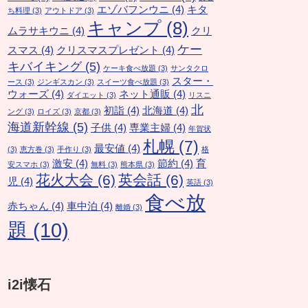
エゾバフンウニ
(4)
キタ
ち料理
(3)
アウトドア
(3)
キャンプ
(8)
ムラサキウニ
(4)
クリ
ケー
スマス
(4)
クリスマスプレゼント
(4)
キバイキング
(5)
ケーキ食べ放題
(3)
サンタクロ
スター・
ース
(3)
ジンギスカン
(3)
スイーツ食べ放題
(3)
ウォーズ
(4)
ネット通販
(4)
ダイエット
(3)
リスニ
北
初詣
(4)
北海道
(4)
ング
(3)
ロイズ
(3)
京都
(3)
海道新幹線
(5)
子供
(4)
専業主婦
(4)
年賀状
札幌
(7)
最安値
(4)
(3)
恵方巻
(3)
手作り
(3)
格
激安
(4)
節約
(4)
育
安スマホ
(3)
無料
(3)
熊本県
(3)
花火大会
(6)
英会話
(6)
児
(4)
英語
(3)
食べ放
赤ちゃん
(4)
車中泊
(4)
離婚
(3)
題
(10)
i2i懐石