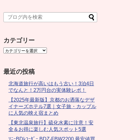
カテゴリー
最近の投稿
北海道旅行が高いはもう古い！3泊4日
でなんと！2万円台の実体験レポ！
【2025年最新版】京都のお洒落なデザ
イナーズホテル7選｜女子旅・カップル
に人気の映え宿まとめ
【東北温泉旅行】硫化水素に注意！安
全＆お得に楽しむ人気スポット5選
ｿﾆｰBDﾚｺｰﾀﾞｰ BDZ-FBW2200 最安値買