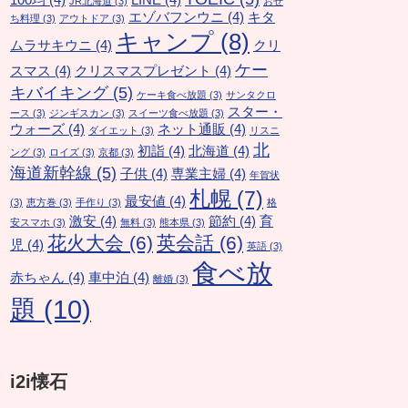
100均
(4)
LINE
(4)
JR北海道
(3)
おせ
エゾバフンウニ
(4)
キタ
ち料理
(3)
アウトドア
(3)
キャンプ
(8)
ムラサキウニ
(4)
クリ
ケー
スマス
(4)
クリスマスプレゼント
(4)
キバイキング
(5)
ケーキ食べ放題
(3)
サンタクロ
スター・
ース
(3)
ジンギスカン
(3)
スイーツ食べ放題
(3)
ウォーズ
(4)
ネット通販
(4)
ダイエット
(3)
リスニ
北
初詣
(4)
北海道
(4)
ング
(3)
ロイズ
(3)
京都
(3)
海道新幹線
(5)
子供
(4)
専業主婦
(4)
年賀状
札幌
(7)
最安値
(4)
(3)
恵方巻
(3)
手作り
(3)
格
激安
(4)
節約
(4)
育
安スマホ
(3)
無料
(3)
熊本県
(3)
花火大会
(6)
英会話
(6)
児
(4)
英語
(3)
食べ放
赤ちゃん
(4)
車中泊
(4)
離婚
(3)
題
(10)
i2i懐石