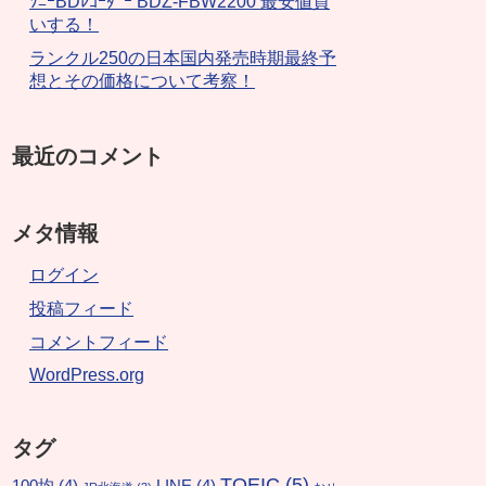
ｿﾆｰBDﾚｺｰﾀﾞｰ BDZ-FBW2200 最安値買
いする！
ランクル250の日本国内発売時期最終予
想とその価格について考察！
最近のコメント
メタ情報
ログイン
投稿フィード
コメントフィード
WordPress.org
タグ
TOEIC
(5)