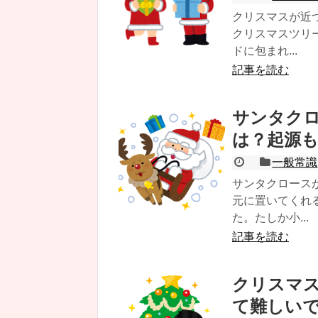
クリスマスが近
クリスマスツリ
ドに包まれ...
記事を読む
サンタク
は？起源
一般常識
サンタクロース
元に置いてくれ
た。たしか小...
記事を読む
クリスマス
て難しい