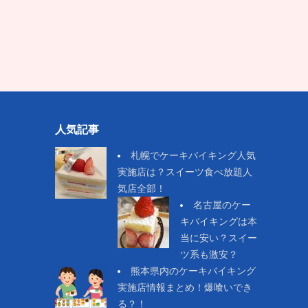
人気記事
札幌でケーキバイキング人気
実施店は？スイーツ食べ放題人
気店全部！
名古屋のケー
キバイキングは本
当に安い？スイー
ツ系も激安？
熊本県内のケーキバイキング
実施店情報まとめ！爆喰いでき
る？！