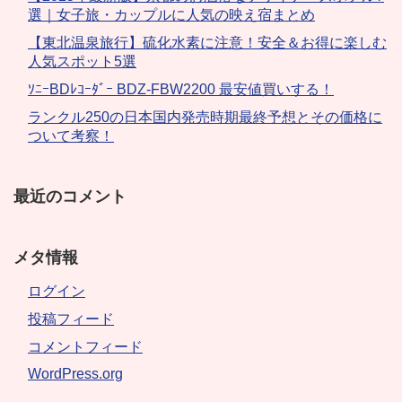
選｜女子旅・カップルに人気の映え宿まとめ
【東北温泉旅行】硫化水素に注意！安全＆お得に楽しむ
人気スポット5選
ｿﾆｰBDﾚｺｰﾀﾞｰ BDZ-FBW2200 最安値買いする！
ランクル250の日本国内発売時期最終予想とその価格に
ついて考察！
最近のコメント
メタ情報
ログイン
投稿フィード
コメントフィード
WordPress.org