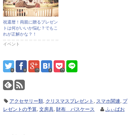
祝還暦！両親に贈るプレゼン
トは何がいいか悩む？でもこ
れが正解かな？！
イベント
0
0
2
アクセサリー類
,
クリスマスプレゼント
,
スマホ関連
,
プ
レゼントの予算
,
文房具
,
財布 パスケース
ふぃばお