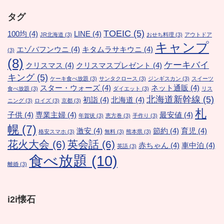
タグ
TOEIC
(5)
100均
(4)
LINE
(4)
JR北海道
(3)
おせち料理
(3)
アウトドア
キャンプ
エゾバフンウニ
(4)
キタムラサキウニ
(4)
(3)
(8)
ケーキバイ
クリスマス
(4)
クリスマスプレゼント
(4)
キング
(5)
ケーキ食べ放題
(3)
サンタクロース
(3)
ジンギスカン
(3)
スイーツ
スター・ウォーズ
(4)
ネット通販
(4)
食べ放題
(3)
ダイエット
(3)
リス
北海道新幹線
(5)
初詣
(4)
北海道
(4)
ニング
(3)
ロイズ
(3)
京都
(3)
札
子供
(4)
専業主婦
(4)
最安値
(4)
年賀状
(3)
恵方巻
(3)
手作り
(3)
幌
(7)
激安
(4)
節約
(4)
育児
(4)
格安スマホ
(3)
無料
(3)
熊本県
(3)
花火大会
(6)
英会話
(6)
赤ちゃん
(4)
車中泊
(4)
英語
(3)
食べ放題
(10)
離婚
(3)
i2i懐石