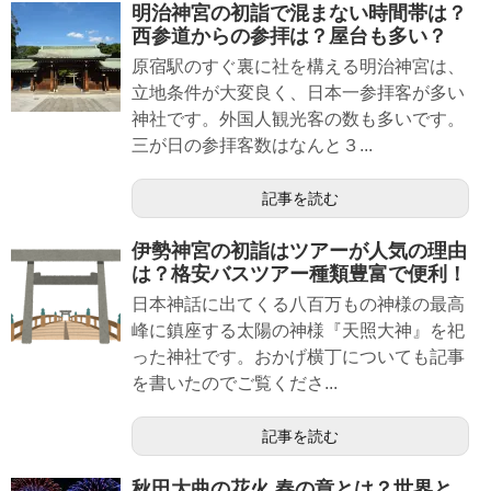
明治神宮の初詣で混まない時間帯は？
西参道からの参拝は？屋台も多い？
原宿駅のすぐ裏に社を構える明治神宮は、
立地条件が大変良く、日本一参拝客が多い
神社です。外国人観光客の数も多いです。
三が日の参拝客数はなんと３...
記事を読む
伊勢神宮の初詣はツアーが人気の理由
は？格安バスツアー種類豊富で便利！
日本神話に出てくる八百万もの神様の最高
峰に鎮座する太陽の神様『天照大神』を祀
った神社です。おかげ横丁についても記事
を書いたのでご覧くださ...
記事を読む
秋田大曲の花火 春の章とは？世界と