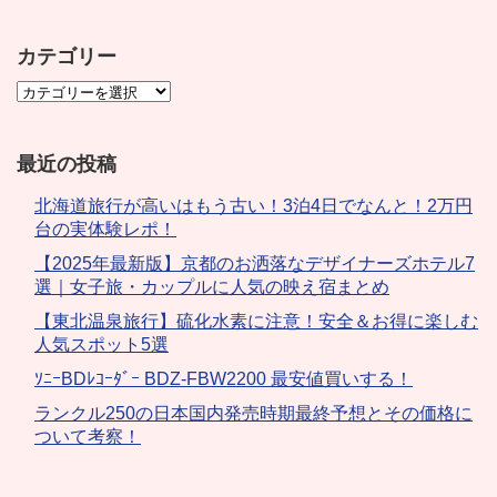
カテゴリー
最近の投稿
北海道旅行が高いはもう古い！3泊4日でなんと！2万円
台の実体験レポ！
【2025年最新版】京都のお洒落なデザイナーズホテル7
選｜女子旅・カップルに人気の映え宿まとめ
【東北温泉旅行】硫化水素に注意！安全＆お得に楽しむ
人気スポット5選
ｿﾆｰBDﾚｺｰﾀﾞｰ BDZ-FBW2200 最安値買いする！
ランクル250の日本国内発売時期最終予想とその価格に
ついて考察！