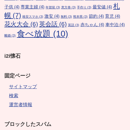
札
子供
(4)
専業主婦
(4)
最安値
(4)
年賀状
(3)
恵方巻
(3)
手作り
(3)
幌
(7)
激安
(4)
節約
(4)
育児
(4)
格安スマホ
(3)
無料
(3)
熊本県
(3)
花火大会
(6)
英会話
(6)
赤ちゃん
(4)
車中泊
(4)
英語
(3)
食べ放題
(10)
離婚
(3)
i2i懐石
固定ページ
サイトマップ
検索
運営者情報
ブロックしたスパム