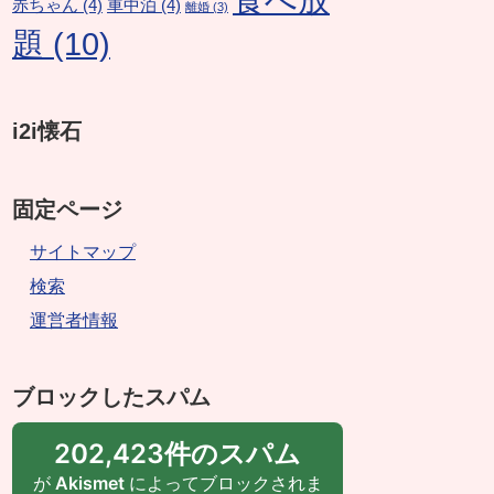
赤ちゃん
(4)
車中泊
(4)
離婚
(3)
題
(10)
i2i懐石
固定ページ
サイトマップ
検索
運営者情報
ブロックしたスパム
202,423件のスパム
が
Akismet
によってブロックされま