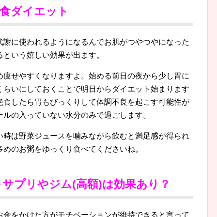
絶食ダイエット
代謝に使われるようになるんでお肌がつやつやになった
るという嬉しい効果が出ます。
め痩せやすくなりますよ。始める前日の夜から少し胃に
くらいにしておくことで明日からダイエット始まります
絶食したら胃もびっくりして体調不良を起こす可能性が
ールの入っていない水分のみで過ごします。
い時は野菜ジュースを噛みながら飲むと満足感が得られ
多めのお粥をゆっくり食べてくださいね。
サプリやジム(高額)は効果あり？
お金をかけた方がモチベーションが維持できると言って