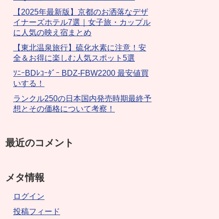
【2025年最新版】京都のお洒落なデザ
イナーズホテル7選｜女子旅・カップル
に人気の映え宿まとめ
【東北温泉旅行】硫化水素に注意！安
全＆お得に楽しむ人気スポット5選
ｿﾆｰBDﾚｺｰﾀﾞｰ BDZ-FBW2200 最安値買
いする！
ランクル250の日本国内発売時期最終予
想とその価格について考察！
最近のコメント
メタ情報
ログイン
投稿フィード