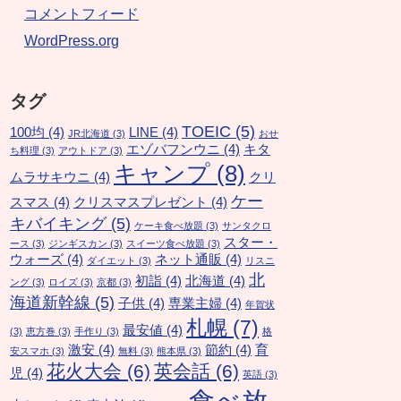
コメントフィード
WordPress.org
タグ
TOEIC
(5)
100均
(4)
LINE
(4)
JR北海道
(3)
おせ
エゾバフンウニ
(4)
キタ
ち料理
(3)
アウトドア
(3)
キャンプ
(8)
ムラサキウニ
(4)
クリ
ケー
スマス
(4)
クリスマスプレゼント
(4)
キバイキング
(5)
ケーキ食べ放題
(3)
サンタクロ
スター・
ース
(3)
ジンギスカン
(3)
スイーツ食べ放題
(3)
ウォーズ
(4)
ネット通販
(4)
ダイエット
(3)
リスニ
北
初詣
(4)
北海道
(4)
ング
(3)
ロイズ
(3)
京都
(3)
海道新幹線
(5)
子供
(4)
専業主婦
(4)
年賀状
札幌
(7)
最安値
(4)
(3)
恵方巻
(3)
手作り
(3)
格
激安
(4)
節約
(4)
育
安スマホ
(3)
無料
(3)
熊本県
(3)
花火大会
(6)
英会話
(6)
児
(4)
英語
(3)
食べ放