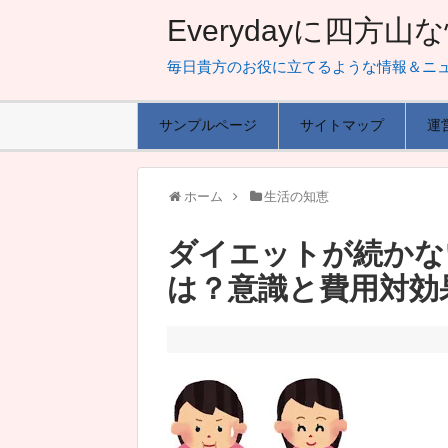
Everydayに四方
毎日貴方のお役に立てるような情報＆ニ
サンプルページ
サイトマップ
運
ホーム
生活の知恵
ダイエットが続かな
は？意識と費用対効