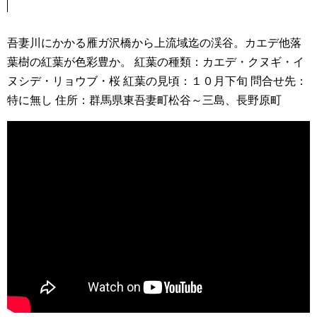
吾妻川にかかる雁ガ沢橋から上流域迄の渓谷。カエデ他落
葉樹の紅葉が色彩豊か。 紅葉の種類：カエデ・クヌギ・イ
ヌシデ・リョウブ・桜 紅葉の見頃：１０月下旬 問合せ先：
特に無し 住所：群馬県東吾妻町松谷～三島、長野原町