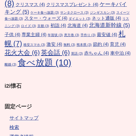
(8)
ケーキバイ
クリスマス
(4)
クリスマスプレゼント
(4)
キング
(5)
ケーキ食べ放題
(3)
サンタクロース
(3)
ジンギスカン
(3)
スイーツ
スター・ウォーズ
(4)
ネット通販
(4)
食べ放題
(3)
ダイエット
(3)
リス
北海道新幹線
(5)
初詣
(4)
北海道
(4)
ニング
(3)
ロイズ
(3)
京都
(3)
札
子供
(4)
専業主婦
(4)
最安値
(4)
年賀状
(3)
恵方巻
(3)
手作り
(3)
幌
(7)
激安
(4)
節約
(4)
育児
(4)
格安スマホ
(3)
無料
(3)
熊本県
(3)
花火大会
(6)
英会話
(6)
赤ちゃん
(4)
車中泊
(4)
英語
(3)
食べ放題
(10)
離婚
(3)
i2i懐石
固定ページ
サイトマップ
検索