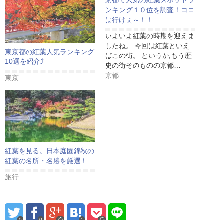
ンキング１０位を調査！ココ
は行けぇ～！！
いよいよ紅葉の時期を迎えま
したね。 今回は紅葉といえ
東京都の紅葉人気ランキング
ばこの街。 というか,もう歴
10選を紹介⤴
史の街そのものの京都…
京都
東京
紅葉を見る。日本庭園錦秋の
紅葉の名所・名勝を厳選！
旅行
0
0
1