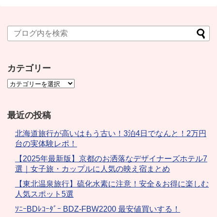
カテゴリー
最近の投稿
北海道旅行が高いはもう古い！3泊4日でなんと！2万円
台の実体験レポ！
【2025年最新版】京都のお洒落なデザイナーズホテル7
選｜女子旅・カップルに人気の映え宿まとめ
【東北温泉旅行】硫化水素に注意！安全＆お得に楽しむ
人気スポット5選
ｿﾆｰBDﾚｺｰﾀﾞｰ BDZ-FBW2200 最安値買いする！