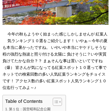
今年の秋もようやく始まった感じしかしませんが 紅葉人
気ランキング１０選をご紹介します！ いやぁ～今年の夏
も本当に暑かったですね。 いやいや本当にヤケドしそうな
程の強烈な熱波と照り付ける太陽に 負けそうに？いや実質
負けてたかな自分？？ まぁそんな事は置いといてですね
（爆） 皆さんが気になってる紅葉スポット１０選って事で
ネットでの検索回数の多い人気紅葉ランキングをチョイス
です！ アクセス数の多い紅葉スポット人気ランキング１０
位迄行ってみよ～♪
Table of Contents
第１位：国営昭和記念公園