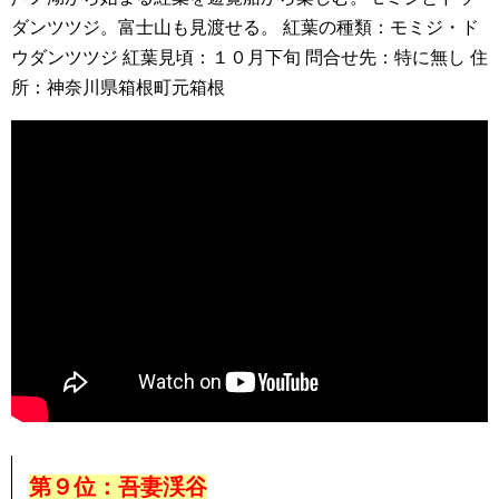
ダンツツジ。富士山も見渡せる。 紅葉の種類：モミジ・ド
ウダンツツジ 紅葉見頃：１０月下旬 問合せ先：特に無し 住
所：神奈川県箱根町元箱根
第９位：吾妻渓谷