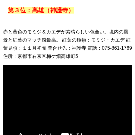
第３位：高雄（神護寺）
赤と黄色のモミジ＆カエデが素晴らしい色合い。境内の風
景と紅葉のマッチ感最高。 紅葉の種類：モミジ・カエデ 紅
葉見頃：１１月初旬 問合せ先：神護寺 電話：075-861-1769
住所：京都市右京区梅ケ畑高雄町5