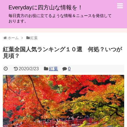
Everydayに四方山な情報を！
毎日貴方のお役に立てるような情報＆ニュースを発信して
おります。
ホーム
紅葉
紅葉全国人気ランキング１０選 何処？いつが
見頃？
2020/2/23
紅葉
0