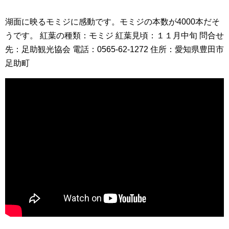
湖面に映るモミジに感動です。モミジの本数が4000本だそ
うです。 紅葉の種類：モミジ 紅葉見頃：１１月中旬 問合せ
先：足助観光協会 電話：0565-62-1272 住所：愛知県豊田市
足助町