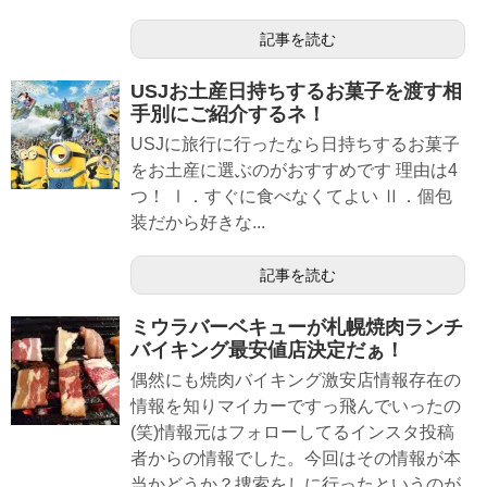
記事を読む
USJお土産日持ちするお菓子を渡す相
手別にご紹介するネ！
USJに旅行に行ったなら日持ちするお菓子
をお土産に選ぶのがおすすめです 理由は4
つ！ Ⅰ．すぐに食べなくてよい Ⅱ．個包
装だから好きな...
記事を読む
ミウラバーベキューが札幌焼肉ランチ
バイキング最安値店決定だぁ！
偶然にも焼肉バイキング激安店情報存在の
情報を知りマイカーですっ飛んでいったの
(笑)情報元はフォローしてるインスタ投稿
者からの情報でした。今回はその情報が本
当かどうか？捜索をしに行ったというのが