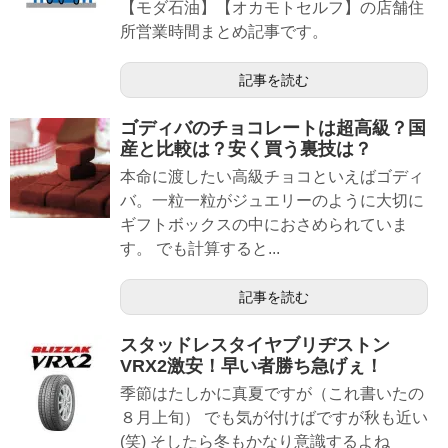
【モダ石油】【オカモトセルフ】の店舗住
所営業時間まとめ記事です。
記事を読む
ゴディバのチョコレートは超高級？国
産と比較は？安く買う裏技は？
本命に渡したい高級チョコといえばゴディ
バ。一粒一粒がジュエリーのように大切に
ギフトボックスの中におさめられていま
す。 でも計算すると...
記事を読む
スタッドレスタイヤブリヂストン
VRX2激安！早い者勝ち急げぇ！
季節はたしかに真夏ですが（これ書いたの
８月上旬） でも気が付けばですが秋も近い
(笑) そしたら冬もかなり意識するよね