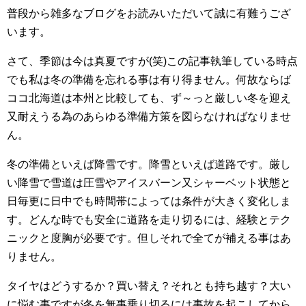
普段から雑多なブログをお読みいただいて誠に有難うござ
います。
さて、季節は今は真夏ですが(笑)この記事執筆している時点
でも私は冬の準備を忘れる事は有り得ません。何故ならば
ココ北海道は本州と比較しても、ず～っと厳しい冬を迎え
又耐えうる為のあらゆる準備方策を図らなければなりませ
ん。
冬の準備といえば降雪です。降雪といえば道路です。厳し
い降雪で雪道は圧雪やアイスバーン又シャーベット状態と
日毎更に日中でも時間帯によっては条件が大きく変化しま
す。どんな時でも安全に道路を走り切るには、経験とテク
ニックと度胸が必要です。但しそれで全てが補える事はあ
りません。
タイヤはどうするか？買い替え？それとも持ち越す？大い
に悩む事ですが冬を無事乗り切るには事故を起こしてから