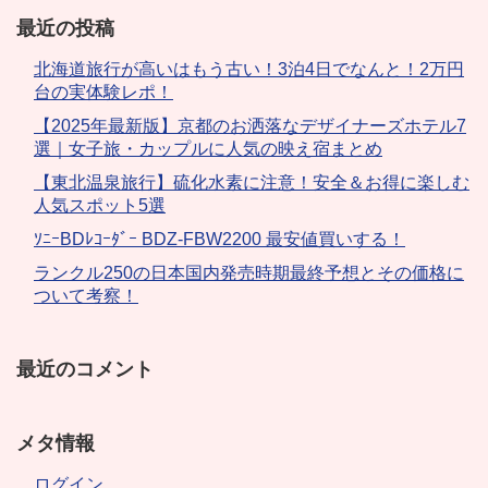
最近の投稿
北海道旅行が高いはもう古い！3泊4日でなんと！2万円
台の実体験レポ！
【2025年最新版】京都のお洒落なデザイナーズホテル7
選｜女子旅・カップルに人気の映え宿まとめ
【東北温泉旅行】硫化水素に注意！安全＆お得に楽しむ
人気スポット5選
ｿﾆｰBDﾚｺｰﾀﾞｰ BDZ-FBW2200 最安値買いする！
ランクル250の日本国内発売時期最終予想とその価格に
ついて考察！
最近のコメント
メタ情報
ログイン