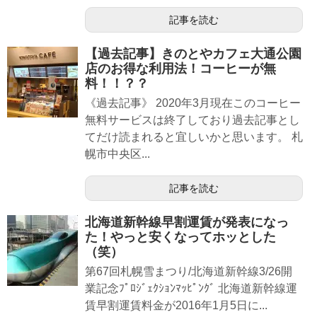
記事を読む
【過去記事】きのとやカフェ大通公園
店のお得な利用法！コーヒーが無
料！！？？
《過去記事》 2020年3月現在このコーヒー
無料サービスは終了しており過去記事とし
てだけ読まれると宜しいかと思います。 札
幌市中央区...
記事を読む
北海道新幹線早割運賃が発表になっ
た！やっと安くなってホッとした
（笑）
第67回札幌雪まつり/北海道新幹線3/26開
業記念ﾌﾟﾛｼﾞｪｸｼｮﾝﾏｯﾋﾟﾝｸﾞ 北海道新幹線運
賃早割運賃料金が2016年1月5日に...