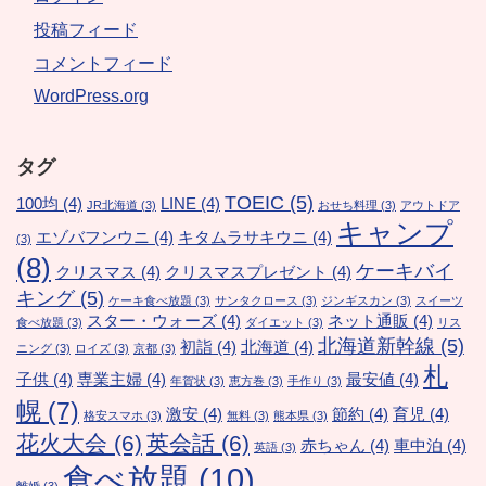
投稿フィード
コメントフィード
WordPress.org
タグ
TOEIC
(5)
100均
(4)
LINE
(4)
JR北海道
(3)
おせち料理
(3)
アウトドア
キャンプ
エゾバフンウニ
(4)
キタムラサキウニ
(4)
(3)
(8)
ケーキバイ
クリスマス
(4)
クリスマスプレゼント
(4)
キング
(5)
ケーキ食べ放題
(3)
サンタクロース
(3)
ジンギスカン
(3)
スイーツ
スター・ウォーズ
(4)
ネット通販
(4)
食べ放題
(3)
ダイエット
(3)
リス
北海道新幹線
(5)
初詣
(4)
北海道
(4)
ニング
(3)
ロイズ
(3)
京都
(3)
札
子供
(4)
専業主婦
(4)
最安値
(4)
年賀状
(3)
恵方巻
(3)
手作り
(3)
幌
(7)
激安
(4)
節約
(4)
育児
(4)
格安スマホ
(3)
無料
(3)
熊本県
(3)
花火大会
(6)
英会話
(6)
赤ちゃん
(4)
車中泊
(4)
英語
(3)
食べ放題
(10)
離婚
(3)