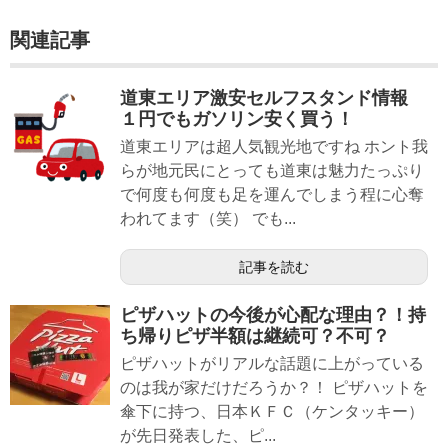
関連記事
道東エリア激安セルフスタンド情報
１円でもガソリン安く買う！
道東エリアは超人気観光地ですね ホント我
らが地元民にとっても道東は魅力たっぷり
で何度も何度も足を運んでしまう程に心奪
われてます（笑） でも...
記事を読む
ピザハットの今後が心配な理由？！持
ち帰りピザ半額は継続可？不可？
ピザハットがリアルな話題に上がっている
のは我が家だけだろうか？！ ピザハットを
傘下に持つ、日本ＫＦＣ（ケンタッキー）
が先日発表した、ピ...