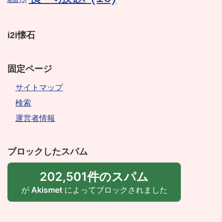
i2i懐石
固定ページ
サイトマップ
検索
運営者情報
ブロックしたスパム
202,501件のスパム
が
Akismet
によってブロックされました