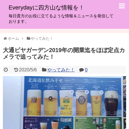
Everydayに四方山な情報を！
毎日貴方のお役に立てるような情報＆ニュースを発信して
おります。
ホーム
やってみた！
大通ビヤガーデン2019年の開業迄をほぼ定点カ
メラで追ってみた！
2020/5/6
やってみた！
0