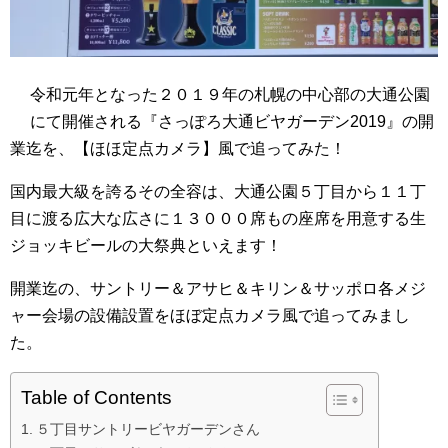
令和元年となった２０１９年の札幌の中心部の大通公園
にて開催される『さっぽろ大通ビヤガーデン2019』の開
業迄を、【ほほ定点カメラ】風で追ってみた！
国内最大級を誇るその全容は、大通公園５丁目から１１丁
目に渡る広大な広さに１３０００席もの座席を用意する生
ジョッキビールの大祭典といえます！
開業迄の、サントリー＆アサヒ＆キリン＆サッポロ各メジ
ャー会場の設備設置をほぼ定点カメラ風で追ってみまし
た。
Table of Contents
５丁目サントリービヤガーデンさん