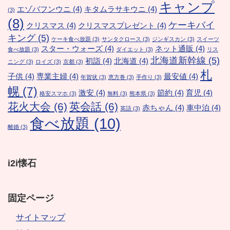
キャンプ
エゾバフンウニ
(4)
キタムラサキウニ
(4)
(3)
(8)
ケーキバイ
クリスマス
(4)
クリスマスプレゼント
(4)
キング
(5)
ケーキ食べ放題
(3)
サンタクロース
(3)
ジンギスカン
(3)
スイーツ
スター・ウォーズ
(4)
ネット通販
(4)
食べ放題
(3)
ダイエット
(3)
リス
北海道新幹線
(5)
初詣
(4)
北海道
(4)
ニング
(3)
ロイズ
(3)
京都
(3)
札
子供
(4)
専業主婦
(4)
最安値
(4)
年賀状
(3)
恵方巻
(3)
手作り
(3)
幌
(7)
激安
(4)
節約
(4)
育児
(4)
格安スマホ
(3)
無料
(3)
熊本県
(3)
花火大会
(6)
英会話
(6)
赤ちゃん
(4)
車中泊
(4)
英語
(3)
食べ放題
(10)
離婚
(3)
i2i懐石
固定ページ
サイトマップ