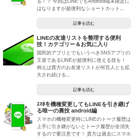
る！？ 今回はLINEでもAndroid端末限定に
はなりますが超便利なショートカット...
記事を読む
LINEの友達リストを整理する便利
技！カテゴリー＆お気に入り
国民的アプリとでもいうべきSNSアプリの
王道であるLINEが超便利に使える技を！
例えば貴方のお友達リストが何百人とも拡
大され続ける...
記事を読む
ｽﾏﾎを機種変更してもLINEを引き継げ
る唯一の裏技 android編
スマホの機種変更時にLINEのトーク履歴は
上手に引き継がないとトーク履歴が全消失
するので要注意です！ 貴方は過去にスマホ