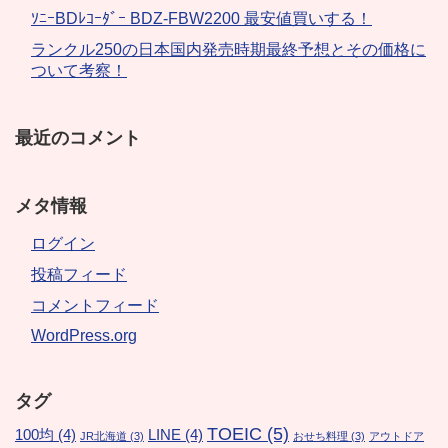
ｿﾆｰBDﾚｺｰﾀﾞｰ BDZ-FBW2200 最安値買いする！
ランクル250の日本国内発売時期最終予想とその価格に
ついて考察！
最近のコメント
メタ情報
ログイン
投稿フィード
コメントフィード
WordPress.org
タグ
TOEIC
(5)
100均
(4)
LINE
(4)
JR北海道
(3)
おせち料理
(3)
アウトドア