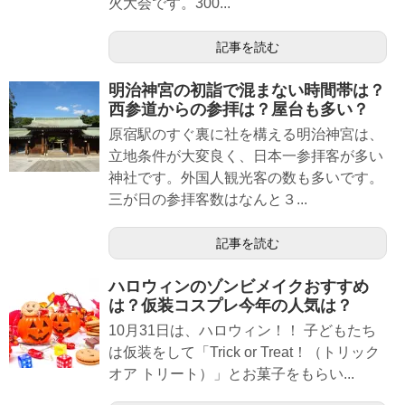
火大会です。300...
記事を読む
明治神宮の初詣で混まない時間帯は？
西参道からの参拝は？屋台も多い？
原宿駅のすぐ裏に社を構える明治神宮は、
立地条件が大変良く、日本一参拝客が多い
神社です。外国人観光客の数も多いです。
三が日の参拝客数はなんと３...
記事を読む
ハロウィンのゾンビメイクおすすめ
は？仮装コスプレ今年の人気は？
10月31日は、ハロウィン！！ 子どもたち
は仮装をして「Trick or Treat！（トリック
オア トリート）」とお菓子をもらい...