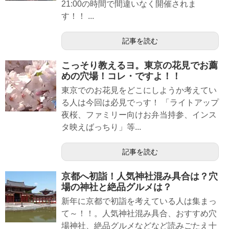
21:00の時間で間違いなく開催されま
す！！ ...
記事を読む
こっそり教えるヨ。東京の花見でお薦
めの穴場！コレ・ですよ！！
東京でのお花見をどこにしようか考えてい
る人は今回は必見でっす！ 「ライトアップ
夜桜、ファミリー向けお弁当持参、インス
タ映えばっちり」等...
記事を読む
京都へ初詣！人気神社混み具合は？穴
場の神社と絶品グルメは？
新年に京都で初詣を考えている人は集まっ
て～！！。人気神社混み具合、おすすめ穴
場神社、絶品グルメなどなど読みごたえ十