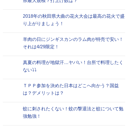
県最大規模？打上げ数は？
2018年の秋田県大曲の花火大会は最高の花火で盛
り上がりましょう！
羊肉の日にジンギスカンのラム肉が特売で安い！
それは4/29限定！
真夏の料理が地獄汗…ヤバい！台所で料理したく
ない⤵⤵
ＴＰＰ参加を決めた日本はどこへ向かう？国益
は？デメリットは？
蚊に刺されたくない！蚊の撃退法と蚊について勉
強勉強！