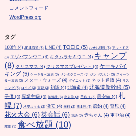
コメントフィード
WordPress.org
タグ
TOEIC
(5)
100均
(4)
LINE
(4)
JR北海道
(3)
おせち料理
(3)
アウトドア
キャンプ
エゾバフンウニ
(4)
キタムラサキウニ
(4)
(3)
(8)
ケーキバイ
クリスマス
(4)
クリスマスプレゼント
(4)
キング
(5)
ケーキ食べ放題
(3)
サンタクロース
(3)
ジンギスカン
(3)
スイーツ
スター・ウォーズ
(4)
ネット通販
(4)
食べ放題
(3)
ダイエット
(3)
リス
北海道新幹線
(5)
初詣
(4)
北海道
(4)
ニング
(3)
ロイズ
(3)
京都
(3)
札
子供
(4)
専業主婦
(4)
最安値
(4)
年賀状
(3)
恵方巻
(3)
手作り
(3)
幌
(7)
激安
(4)
節約
(4)
育児
(4)
格安スマホ
(3)
無料
(3)
熊本県
(3)
花火大会
(6)
英会話
(6)
赤ちゃん
(4)
車中泊
(4)
英語
(3)
食べ放題
(10)
離婚
(3)