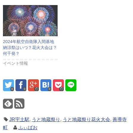
2024年航空自衛隊入間基地
納涼祭はいつ？花火大会は？
何千発？
イベント情報
0
0
0
JR宇土駅
,
うと地蔵祭り
,
うと地蔵祭り花火大会
,
善導寺
町
ふぃばお