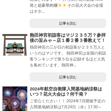
発と超豪華絢爛
その花火大会の会場
はオホ...
記事を読む
熱田神宮初詣客はマジ２３５万？参拝
後の旨みゃ～店１番２番３番教えて！
熱田神宮の三が日の初詣客が２３５万人と
いうのはマジです。 熱田神宮は全国の初詣
客ランキングで第５位を記録するほど人気
を集めています。熱田神...
記事を読む
2024年航空自衛隊入間基地納涼祭は
いつ？花火大会は？何千発？
ご安心ください！！ 2024年7月開催予定の
入間基地納涼祭は7月24日（水）17:30～