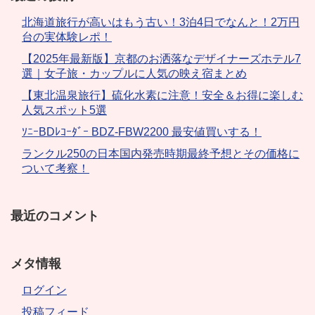
北海道旅行が高いはもう古い！3泊4日でなんと！2万円
台の実体験レポ！
【2025年最新版】京都のお洒落なデザイナーズホテル7
選｜女子旅・カップルに人気の映え宿まとめ
【東北温泉旅行】硫化水素に注意！安全＆お得に楽しむ
人気スポット5選
ｿﾆｰBDﾚｺｰﾀﾞｰ BDZ-FBW2200 最安値買いする！
ランクル250の日本国内発売時期最終予想とその価格に
ついて考察！
最近のコメント
メタ情報
ログイン
投稿フィード