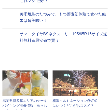
これマジで安い！
美唄焼鳥のたつみで、もつ蕎麦初体験で食べた結
果は超美味い！
サマータイヤBSネクストリー195/65R15サイズ送
料無料＆最安値で買う！
福岡県博多駅エリアのケーキ
横浜イルミネーション点灯式
バイキング開催情報！めっち
はいつ？どこがおススメ？