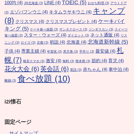
TOEIC
(5)
100均
(4)
LINE
(4)
JR北海道
(3)
おせち料理
(3)
アウトドア
キャンプ
エゾバフンウニ
(4)
キタムラサキウニ
(4)
(3)
(8)
ケーキバイ
クリスマス
(4)
クリスマスプレゼント
(4)
キング
(5)
ケーキ食べ放題
(3)
サンタクロース
(3)
ジンギスカン
(3)
スイーツ
スター・ウォーズ
(4)
ネット通販
(4)
食べ放題
(3)
ダイエット
(3)
リス
北海道新幹線
(5)
初詣
(4)
北海道
(4)
ニング
(3)
ロイズ
(3)
京都
(3)
札
子供
(4)
専業主婦
(4)
最安値
(4)
年賀状
(3)
恵方巻
(3)
手作り
(3)
幌
(7)
激安
(4)
節約
(4)
育児
(4)
格安スマホ
(3)
無料
(3)
熊本県
(3)
花火大会
(6)
英会話
(6)
赤ちゃん
(4)
車中泊
(4)
英語
(3)
食べ放題
(10)
離婚
(3)
i2i懐石
固定ページ
サイトマップ