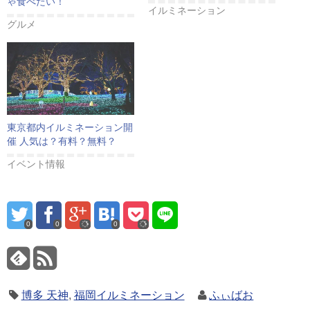
ゃ食べたい！
イルミネーション
グルメ
東京都内イルミネーション開
催 人気は？有料？無料？
イベント情報
0
0
0
博多 天神
,
福岡イルミネーション
ふぃばお