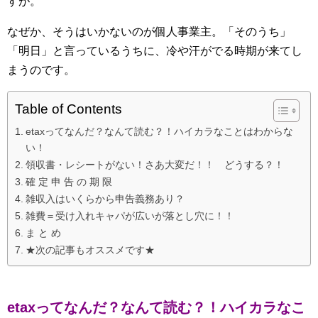
すが。
なぜか、そうはいかないのが個人事業主。「そのうち」
「明日」と言っているうちに、冷や汗がでる時期が来てし
まうのです。
Table of Contents
etaxってなんだ？なんて読む？！ハイカラなことはわからな
い！
領収書・レシートがない！さあ大変だ！！ どうする？！
確 定 申 告 の 期 限
雑収入はいくらから申告義務あり？
雑費＝受け入れキャパが広いが落とし穴に！！
ま と め
★次の記事もオススメです★
etaxってなんだ？なんて読む？！ハイカラなこ