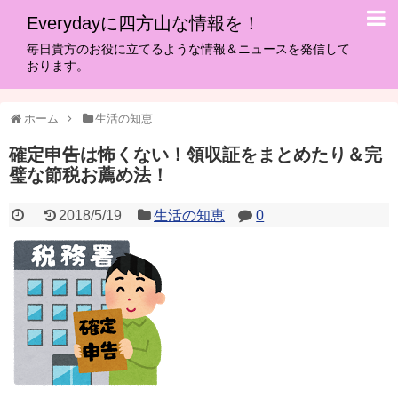
Everydayに四方山な情報を！
毎日貴方のお役に立てるような情報＆ニュースを発信して
おります。
ホーム
生活の知恵
確定申告は怖くない！領収証をまとめたり＆完
璧な節税お薦め法！
2018/5/19
生活の知恵
0