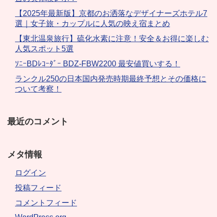
【2025年最新版】京都のお洒落なデザイナーズホテル7
選｜女子旅・カップルに人気の映え宿まとめ
【東北温泉旅行】硫化水素に注意！安全＆お得に楽しむ
人気スポット5選
ｿﾆｰBDﾚｺｰﾀﾞｰ BDZ-FBW2200 最安値買いする！
ランクル250の日本国内発売時期最終予想とその価格に
ついて考察！
最近のコメント
メタ情報
ログイン
投稿フィード
コメントフィード