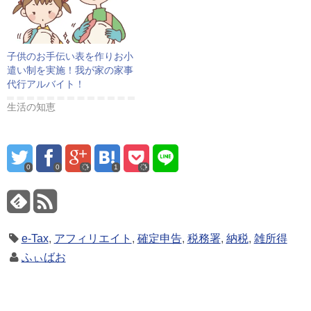
子供のお手伝い表を作りお小
遣い制を実施！我が家の家事
代行アルバイト！
生活の知恵
0
0
1
e-Tax
,
アフィリエイト
,
確定申告
,
税務署
,
納税
,
雑所得
ふぃばお