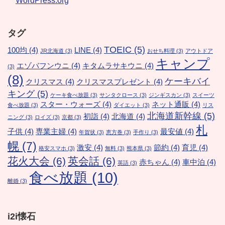
WordPress.org
タグ
TOEIC
(5)
100均
(4)
LINE
(4)
JR北海道
(3)
おせち料理
(3)
アウトドア
キャンプ
エゾバフンウニ
(4)
キタムラサキウニ
(4)
(3)
(8)
ケーキバイ
クリスマス
(4)
クリスマスプレゼント
(4)
キング
(5)
ケーキ食べ放題
(3)
サンタクロース
(3)
ジンギスカン
(3)
スイーツ
スター・ウォーズ
(4)
ネット通販
(4)
食べ放題
(3)
ダイエット
(3)
リス
北海道新幹線
(5)
初詣
(4)
北海道
(4)
ニング
(3)
ロイズ
(3)
京都
(3)
札
子供
(4)
専業主婦
(4)
最安値
(4)
年賀状
(3)
恵方巻
(3)
手作り
(3)
幌
(7)
激安
(4)
節約
(4)
育児
(4)
格安スマホ
(3)
無料
(3)
熊本県
(3)
花火大会
(6)
英会話
(6)
赤ちゃん
(4)
車中泊
(4)
英語
(3)
食べ放題
(10)
離婚
(3)
i2i懐石