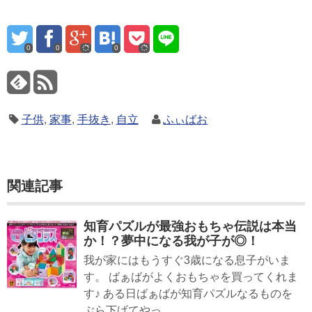
0
0
0
子供
,
家事
,
手抜き
,
自立
ふぃばお
関連記事
知育パズルが最強おもちゃ伝説は本当
か！？夢中になる我が子が◎！
我が家にはもうすぐ3歳になる息子がいま
す。 ばぁばがよくおもちゃを買ってくれま
す♪ ある日ばぁばが知育パズルなるものを
ぶら下げてやっ...