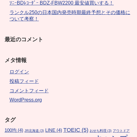
ｿﾆｰBDﾚｺｰﾀﾞｰ BDZ-FBW2200 最安値買いする！
ランクル250の日本国内発売時期最終予想とその価格に
ついて考察！
最近のコメント
メタ情報
ログイン
投稿フィード
コメントフィード
WordPress.org
タグ
TOEIC
(5)
100均
(4)
LINE
(4)
JR北海道
(3)
おせち料理
(3)
アウトドア