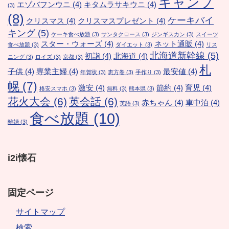
キャンプ
エゾバフンウニ
(4)
キタムラサキウニ
(4)
(3)
(8)
ケーキバイ
クリスマス
(4)
クリスマスプレゼント
(4)
キング
(5)
ケーキ食べ放題
(3)
サンタクロース
(3)
ジンギスカン
(3)
スイーツ
スター・ウォーズ
(4)
ネット通販
(4)
食べ放題
(3)
ダイエット
(3)
リス
北海道新幹線
(5)
初詣
(4)
北海道
(4)
ニング
(3)
ロイズ
(3)
京都
(3)
札
子供
(4)
専業主婦
(4)
最安値
(4)
年賀状
(3)
恵方巻
(3)
手作り
(3)
幌
(7)
激安
(4)
節約
(4)
育児
(4)
格安スマホ
(3)
無料
(3)
熊本県
(3)
花火大会
(6)
英会話
(6)
赤ちゃん
(4)
車中泊
(4)
英語
(3)
食べ放題
(10)
離婚
(3)
i2i懐石
固定ページ
サイトマップ
検索