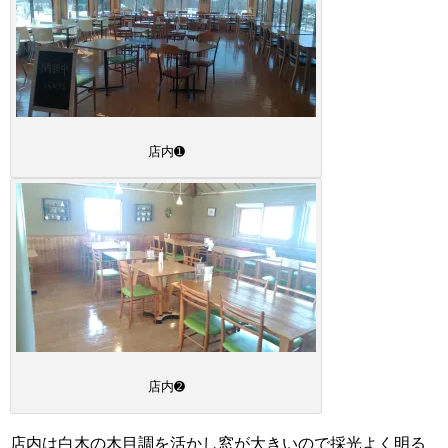
店内➊
店内➋
店内は白木の木目調を活かし窓が大きいので採光よく明る