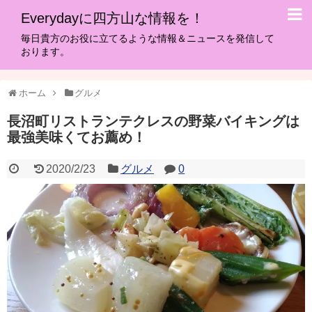
Everydayに四方山な情報を！
毎日貴方のお役に立てるような情報＆ニュースを発信して
おります。
ホーム
グルメ
長沼町リストランテクレスの野菜バイキングは
最強美味くてお薦め！
2020/2/23
グルメ
0