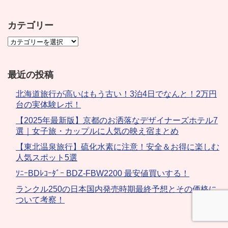
カテゴリー
最近の投稿
北海道旅行が高いはもう古い！3泊4日でなんと！2万円
台の実体験レポ！
【2025年最新版】京都のお洒落なデザイナーズホテル7
選｜女子旅・カップルに人気の映え宿まとめ
【東北温泉旅行】硫化水素に注意！安全＆お得に楽しむ
人気スポット5選
ｿﾆｰBDﾚｺｰﾀﾞｰ BDZ-FBW2200 最安値買いする！
ランクル250の日本国内発売時期最終予想とその価格に
ついて考察！