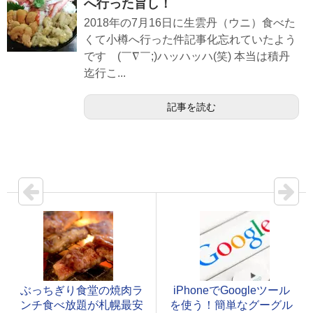
へ行った旨し！
2018年の7月16日に生雲丹（ウニ）食べた
くて小樽へ行った件記事化忘れていたよう
です (￣∇￣;)ハッハッハ(笑) 本当は積丹
迄行こ...
記事を読む
ぶっちぎり食堂の焼肉ラ
iPhoneでGoogleツール
ンチ食べ放題が札幌最安
を使う！簡単なグーグル