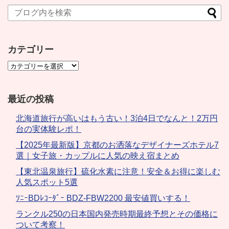
カテゴリー
最近の投稿
北海道旅行が高いはもう古い！3泊4日でなんと！2万円
台の実体験レポ！
【2025年最新版】京都のお洒落なデザイナーズホテル7
選｜女子旅・カップルに人気の映え宿まとめ
【東北温泉旅行】硫化水素に注意！安全＆お得に楽しむ
人気スポット5選
ｿﾆｰBDﾚｺｰﾀﾞｰ BDZ-FBW2200 最安値買いする！
ランクル250の日本国内発売時期最終予想とその価格に
ついて考察！