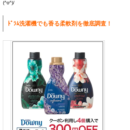
(^o^)/
ﾄﾞﾗﾑ洗濯機でも香る柔軟剤を徹底調査！