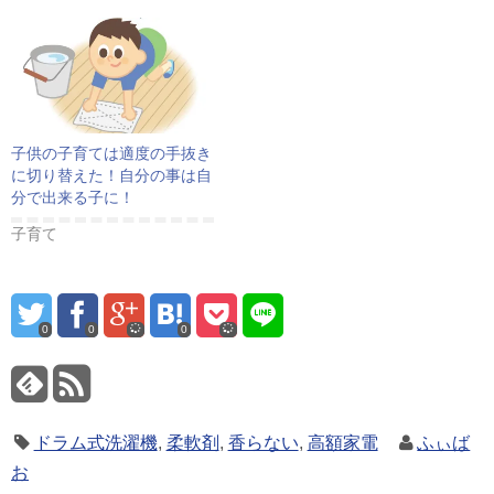
子供の子育ては適度の手抜き
に切り替えた！自分の事は自
分で出来る子に！
子育て
0
0
0
ドラム式洗濯機
,
柔軟剤
,
香らない
,
高額家電
ふぃば
お