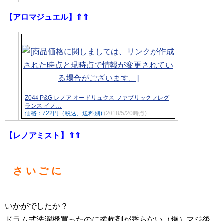
【アロマジュエル】⇑⇑
Z044 P&G レノア オードリュクス ファブリックフレグ
ランス イノ…
価格：722円（税込、送料別)
(2018/5/20時点)
【レノアミスト】⇑⇑
さ い ご に
いかがでしたか？
ドラム式洗濯機買ったのに柔軟剤が香らない（爆）マジ後