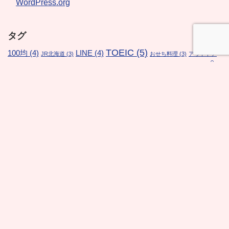
WordPress.org
タグ
TOEIC
(5)
100均
(4)
LINE
(4)
JR北海道
(3)
おせち料理
(3)
アウトドア
キャンプ
エゾバフンウニ
(4)
キタムラサキウニ
(4)
(3)
(8)
ケーキバイ
クリスマス
(4)
クリスマスプレゼント
(4)
キング
(5)
ケーキ食べ放題
(3)
サンタクロース
(3)
ジンギスカン
(3)
スイーツ
スター・ウォーズ
(4)
ネット通販
(4)
食べ放題
(3)
ダイエット
(3)
リス
北海道新幹線
(5)
初詣
(4)
北海道
(4)
ニング
(3)
ロイズ
(3)
京都
(3)
札
子供
(4)
専業主婦
(4)
最安値
(4)
年賀状
(3)
恵方巻
(3)
手作り
(3)
幌
(7)
激安
(4)
節約
(4)
育児
(4)
格安スマホ
(3)
無料
(3)
熊本県
(3)
花火大会
(6)
英会話
(6)
赤ちゃん
(4)
車中泊
(4)
英語
(3)
食べ放題
(10)
離婚
(3)
i2i懐石