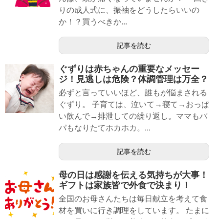
りの成人式に、振袖をどうしたらいいの
か！？買うべきか...
記事を読む
ぐずりは赤ちゃんの重要なメッセー
ジ！見逃しは危険？体調管理は万全？
必ずと言っていいほど、誰もが悩まされる
ぐずり。 子育ては、泣いて→寝て→おっぱ
い飲んで→排泄しての繰り返し。ママもパ
パもなりたてホカホカ。...
記事を読む
母の日は感謝を伝える気持ちが大事！
ギフトは家族皆で外食で決まり！
全国のお母さんたちは毎日献立を考えて食
材を買いに行き調理をしています。 たまに