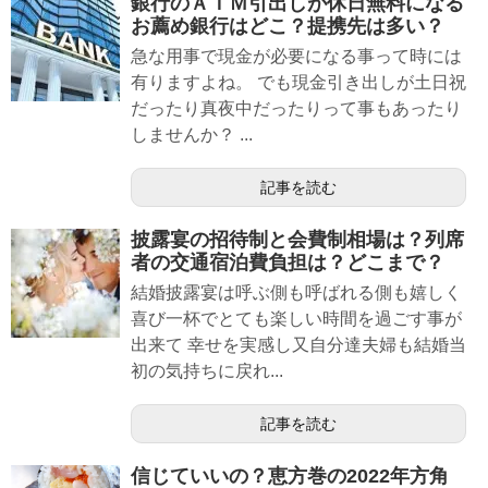
銀行のＡＴＭ引出しが休日無料になる
お薦め銀行はどこ？提携先は多い？
急な用事で現金が必要になる事って時には
有りますよね。 でも現金引き出しが土日祝
だったり真夜中だったりって事もあったり
しませんか？ ...
記事を読む
披露宴の招待制と会費制相場は？列席
者の交通宿泊費負担は？どこまで？
結婚披露宴は呼ぶ側も呼ばれる側も嬉しく
喜び一杯でとても楽しい時間を過ごす事が
出来て 幸せを実感し又自分達夫婦も結婚当
初の気持ちに戻れ...
記事を読む
信じていいの？恵方巻の2022年方角