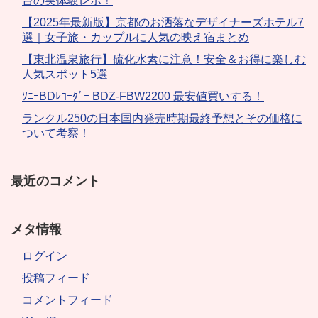
台の実体験レポ！
【2025年最新版】京都のお洒落なデザイナーズホテル7
選｜女子旅・カップルに人気の映え宿まとめ
【東北温泉旅行】硫化水素に注意！安全＆お得に楽しむ
人気スポット5選
ｿﾆｰBDﾚｺｰﾀﾞｰ BDZ-FBW2200 最安値買いする！
ランクル250の日本国内発売時期最終予想とその価格に
ついて考察！
最近のコメント
メタ情報
ログイン
投稿フィード
コメントフィード