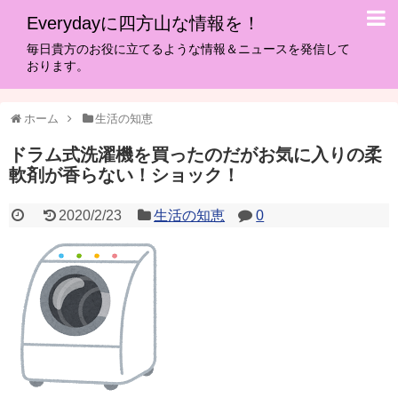
Everydayに四方山な情報を！
毎日貴方のお役に立てるような情報＆ニュースを発信して
おります。
ホーム
生活の知恵
ドラム式洗濯機を買ったのだがお気に入りの柔
軟剤が香らない！ショック！
2020/2/23
生活の知恵
0