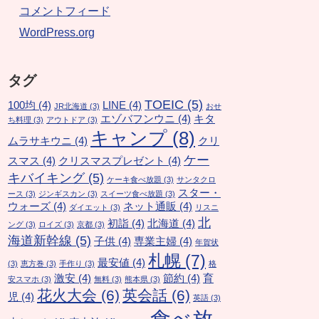
コメントフィード
WordPress.org
タグ
TOEIC
(5)
100均
(4)
LINE
(4)
JR北海道
(3)
おせ
エゾバフンウニ
(4)
キタ
ち料理
(3)
アウトドア
(3)
キャンプ
(8)
ムラサキウニ
(4)
クリ
ケー
スマス
(4)
クリスマスプレゼント
(4)
キバイキング
(5)
ケーキ食べ放題
(3)
サンタクロ
スター・
ース
(3)
ジンギスカン
(3)
スイーツ食べ放題
(3)
ウォーズ
(4)
ネット通販
(4)
ダイエット
(3)
リスニ
北
初詣
(4)
北海道
(4)
ング
(3)
ロイズ
(3)
京都
(3)
海道新幹線
(5)
子供
(4)
専業主婦
(4)
年賀状
札幌
(7)
最安値
(4)
(3)
恵方巻
(3)
手作り
(3)
格
激安
(4)
節約
(4)
育
安スマホ
(3)
無料
(3)
熊本県
(3)
花火大会
(6)
英会話
(6)
児
(4)
英語
(3)
食べ放