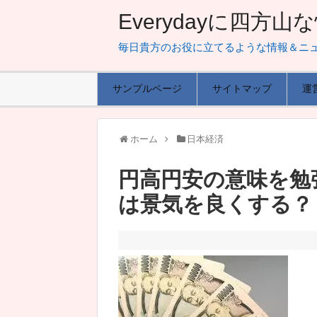
Everydayに四方
毎日貴方のお役に立てるような情報＆ニ
サンプルページ
サイトマップ
運
ホーム
日本経済
円高円安の意味を勉
は景気を良くする？