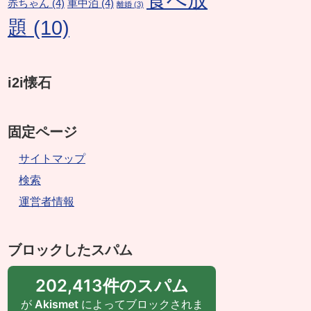
赤ちゃん
(4)
車中泊
(4)
離婚
(3)
題
(10)
i2i懐石
固定ページ
サイトマップ
検索
運営者情報
ブロックしたスパム
202,413件のスパム
が
Akismet
によってブロックされま