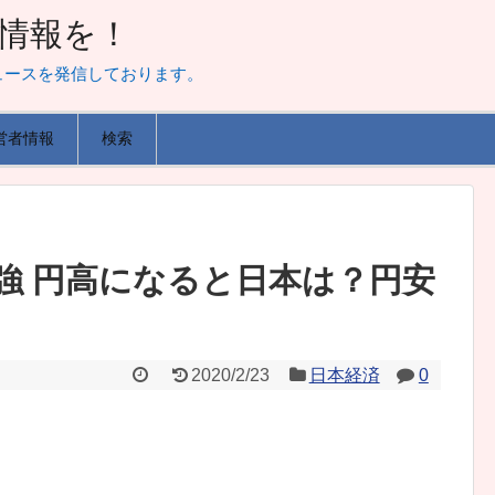
山な情報を！
ュースを発信しております。
営者情報
検索
強 円高になると日本は？円安
2020/2/23
日本経済
0