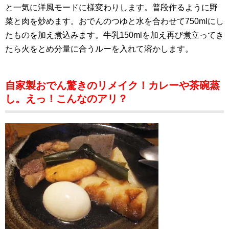
と一気に洋風モードに様変わりします。普段作るように野
菜と肉を炒めます。おでんのつゆと水を合わせて750mlにし
たものを加え煮込みます。牛乳150mlを加え再び煮立ってき
たら火をとめ分量に合うルーを入れて溶かします。
自家製おでん驚きのリメイク！カレーや茶碗蒸
し。えっ！こんなのアリ？