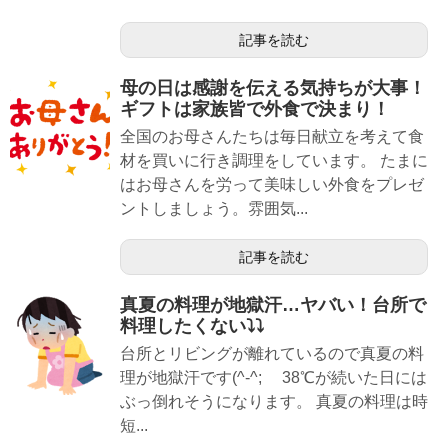
記事を読む
母の日は感謝を伝える気持ちが大事！
ギフトは家族皆で外食で決まり！
全国のお母さんたちは毎日献立を考えて食
材を買いに行き調理をしています。 たまに
はお母さんを労って美味しい外食をプレゼ
ントしましょう。雰囲気...
記事を読む
真夏の料理が地獄汗…ヤバい！台所で
料理したくない⤵⤵
台所とリビングが離れているので真夏の料
理が地獄汗です(^-^; 38℃が続いた日には
ぶっ倒れそうになります。 真夏の料理は時
短...