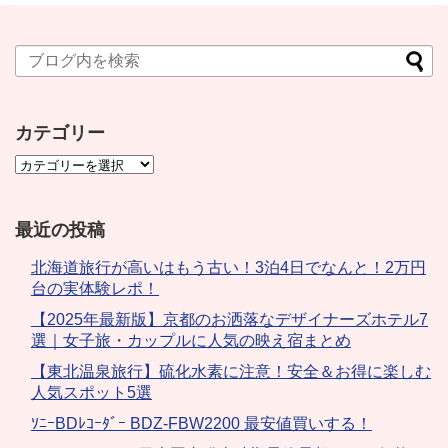
カテゴリー
最近の投稿
北海道旅行が高いはもう古い！3泊4日でなんと！2万円
台の実体験レポ！
【2025年最新版】京都のお洒落なデザイナーズホテル7
選｜女子旅・カップルに人気の映え宿まとめ
【東北温泉旅行】硫化水素に注意！安全＆お得に楽しむ
人気スポット5選
ｿﾆｰBDﾚｺｰﾀﾞｰ BDZ-FBW2200 最安値買いする！