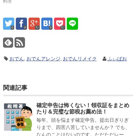
料理
0
0
0
おでん
,
おでんアレンジ
,
おでんリメイク
ふぃばお
関連記事
確定申告は怖くない！領収証をまとめ
たり＆完璧な節税お薦め法！
毎年、頭を悩ます確定申告。提出日ぎりぎ
りまで、四苦八苦していませんか？ でも、
なんのことはないのです。ただただレー