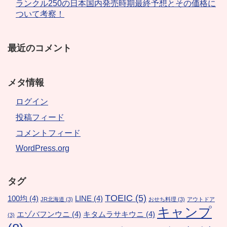
ランクル250の日本国内発売時期最終予想とその価格に
ついて考察！
最近のコメント
メタ情報
ログイン
投稿フィード
コメントフィード
WordPress.org
タグ
TOEIC
(5)
100均
(4)
LINE
(4)
JR北海道
(3)
おせち料理
(3)
アウトドア
キャンプ
エゾバフンウニ
(4)
キタムラサキウニ
(4)
(3)