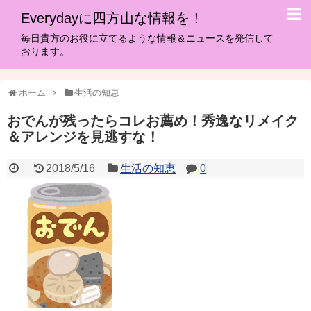
Everydayに四方山な情報を！
毎日貴方のお役に立てるような情報＆ニュースを発信して
おります。
ホーム
生活の知恵
おでんが残ったらコレお薦め！秀逸なリメイク
＆アレンジを見逃すな！
2018/5/16
生活の知恵
0