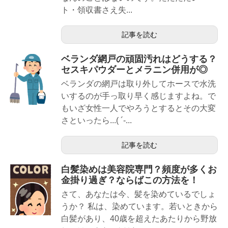
ト・領収書さえ失...
記事を読む
ベランダ網戸の頑固汚れはどうする？
セスキパウダーとメラニン併用が◎
ベランダの網戸は取り外してホースで水洗
いするのが手っ取り早く感じますよね。で
もいざ女性一人でやろうとするとその大変
さといったら...( ´-...
記事を読む
白髪染めは美容院専門？頻度が多くお
金掛り過ぎ？ならばこの方法を！
さて、あなたは今、髪を染めているでしょ
うか？ 私は、染めています。若いときから
白髪があり、40歳を超えたあたりから野放