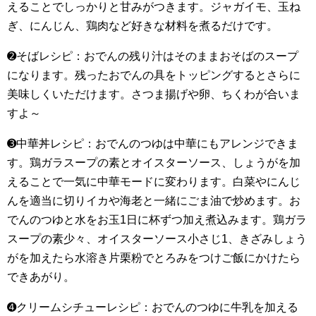
えることでしっかりと甘みがつきます。ジャガイモ、玉ね
ぎ、にんじん、鶏肉など好きな材料を煮るだけです。
➋そばレシピ：おでんの残り汁はそのままおそばのスープ
になります。残ったおでんの具をトッピングするとさらに
美味しくいただけます。さつま揚げや卵、ちくわが合いま
すよ～
➌中華丼レシピ：おでんのつゆは中華にもアレンジできま
す。鶏ガラスープの素とオイスターソース、しょうがを加
えることで一気に中華モードに変わります。白菜やにんじ
んを適当に切りイカや海老と一緒にごま油で炒めます。お
でんのつゆと水をお玉1日に杯ずつ加え煮込みます。鶏ガラ
スープの素少々、オイスターソース小さじ1、きざみしょう
がを加えたら水溶き片栗粉でとろみをつけご飯にかけたら
できあがり。
➍クリームシチューレシピ：おでんのつゆに牛乳を加える