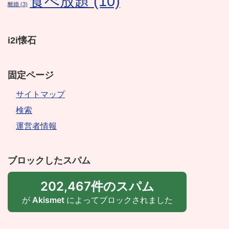
食べ放題
(10)
離婚
(3)
i2i懐石
固定ページ
サイトマップ
検索
運営者情報
ブロックしたスパム
202,467件のスパム
が
Akismet
によってブロックされました