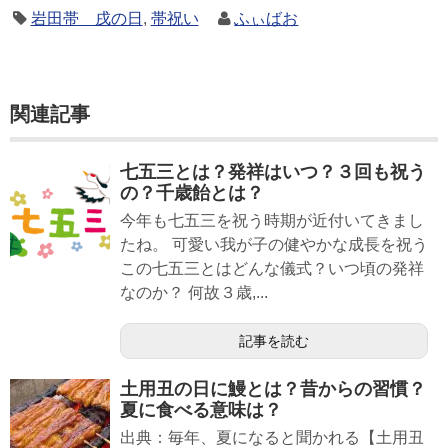
岩田帯 戌の日
,
帯祝い
ふぃばお
関連記事
七五三とは？発祥はいつ？３回も祝う
の？千歳飴とは？
今年も七五三を祝う時期が近付いてきまし
たね。 可愛い我が子の健やかな成長を祝う
この七五三とはどんな儀式？いつ頃の発祥
なのか？ 何故３歳,...
記事を読む
土用丑の日に鰻とは？昔からの習慣？
夏に食べる意味は？
出典：毎年、夏になると聞かれる【土用丑