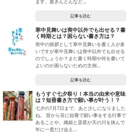
ます、栗きんとんなど...
記事を読む
寒中見舞いは喪中以外でも出せる？書
く時期とは？困らない書き方は？
喪中の挨拶として寒中見舞いを書く人が多
いですが寒中見舞いは喪中以外でも出せる
のでしょうか？また書く時期や何を書いて
よいのか困らないための文例...
記事を読む
もうすぐ七夕祭り！本当の由来や意味
は？短冊書き方で願い事が叶う！？
七夕の7月7日まで、あと少しになりました
ね。 昔から笹に短冊で願い事をする行事で
あることや、織姫と彦星が天の川を挟んで
年に一度だけ会え...