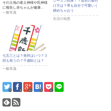
シーズン到来！？浴衣の着付
その土地の産土神様や氏神様
け方は？帯も自分で可愛いく
に報告し赤ちゃんが健康…
締めちゃおう
一般常識
生活の知恵
七五三とは？発祥はいつ？３
回も祝うの？千歳飴とは？
一般常識
0
0
0