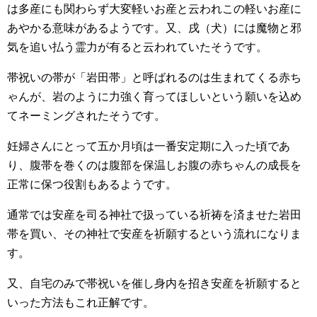
は多産にも関わらず大変軽いお産と云われこの軽いお産に
あやかる意味があるようです。又、戌（犬）には魔物と邪
気を追い払う霊力が有ると云われていたそうです。
帯祝いの帯が「岩田帯」と呼ばれるのは生まれてくる赤ち
ゃんが、岩のように力強く育ってほしいという願いを込め
てネーミングされたそうです。
妊婦さんにとって五か月頃は一番安定期に入った頃であ
り、腹帯を巻くのは腹部を保温しお腹の赤ちゃんの成長を
正常に保つ役割もあるようです。
通常では安産を司る神社で扱っている祈祷を済ませた岩田
帯を買い、その神社で安産を祈願するという流れになりま
す。
又、自宅のみで帯祝いを催し身内を招き安産を祈願すると
いった方法もこれ正解です。