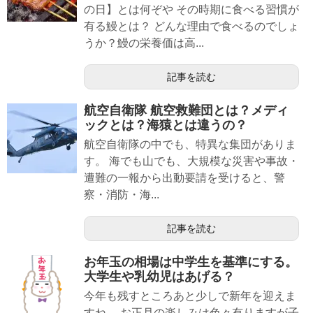
の日】とは何ぞや その時期に食べる習慣が
有る鰻とは？ どんな理由で食べるのでしょ
うか？鰻の栄養価は高...
記事を読む
航空自衛隊 航空救難団とは？メディ
ックとは？海猿とは違うの？
航空自衛隊の中でも、特異な集団がありま
す。 海でも山でも、大規模な災害や事故・
遭難の一報から出動要請を受けると、警
察・消防・海...
記事を読む
お年玉の相場は中学生を基準にする。
大学生や乳幼児はあげる？
今年も残すところあと少しで新年を迎えま
すね。 お正月の楽しみは色々有りますが子