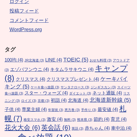
ログイン
投稿フィード
コメントフィード
WordPress.org
タグ
TOEIC
(5)
100均
(4)
LINE
(4)
JR北海道
(3)
おせち料理
(3)
アウトドア
キャンプ
エゾバフンウニ
(4)
キタムラサキウニ
(4)
(3)
(8)
ケーキバイ
クリスマス
(4)
クリスマスプレゼント
(4)
キング
(5)
ケーキ食べ放題
(3)
サンタクロース
(3)
ジンギスカン
(3)
スイーツ
スター・ウォーズ
(4)
ネット通販
(4)
食べ放題
(3)
ダイエット
(3)
リス
北海道新幹線
(5)
初詣
(4)
北海道
(4)
ニング
(3)
ロイズ
(3)
京都
(3)
札
子供
(4)
専業主婦
(4)
最安値
(4)
年賀状
(3)
恵方巻
(3)
手作り
(3)
幌
(7)
激安
(4)
節約
(4)
育児
(4)
格安スマホ
(3)
無料
(3)
熊本県
(3)
花火大会
(6)
英会話
(6)
赤ちゃん
(4)
車中泊
(4)
英語
(3)