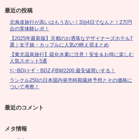
最近の投稿
北海道旅行が高いはもう古い！3泊4日でなんと！2万円
台の実体験レポ！
【2025年最新版】京都のお洒落なデザイナーズホテル7
選｜女子旅・カップルに人気の映え宿まとめ
【東北温泉旅行】硫化水素に注意！安全＆お得に楽しむ
人気スポット5選
ｿﾆｰBDﾚｺｰﾀﾞｰ BDZ-FBW2200 最安値買いする！
ランクル250の日本国内発売時期最終予想とその価格に
ついて考察！
最近のコメント
メタ情報