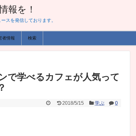
山な情報を！
ュースを発信しております。
営者情報
検索
ンで学べるカフェが人気って
？
2018/5/15
学ぶ
0