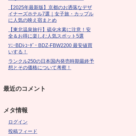
【2025年最新版】京都のお洒落なデザ
イナーズホテル7選｜女子旅・カップル
に人気の映え宿まとめ
【東北温泉旅行】硫化水素に注意！安
全＆お得に楽しむ人気スポット5選
ｿﾆｰBDﾚｺｰﾀﾞｰ BDZ-FBW2200 最安値買
いする！
ランクル250の日本国内発売時期最終予
想とその価格について考察！
最近のコメント
メタ情報
ログイン
投稿フィード