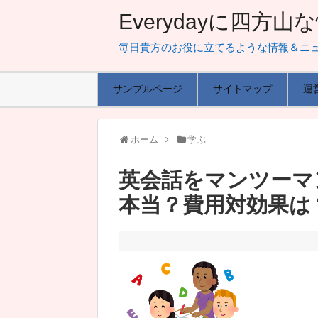
Everydayに四方
毎日貴方のお役に立てるような情報＆ニ
サンプルページ
サイトマップ
運
ホーム
学ぶ
英会話をマンツーマ
本当？費用対効果は