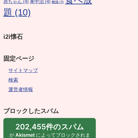
赤ちゃん
(4)
車中泊
(4)
離婚
(3)
題
(10)
i2i懐石
固定ページ
サイトマップ
検索
運営者情報
ブロックしたスパム
202,455件のスパム
が
Akismet
によってブロックされま