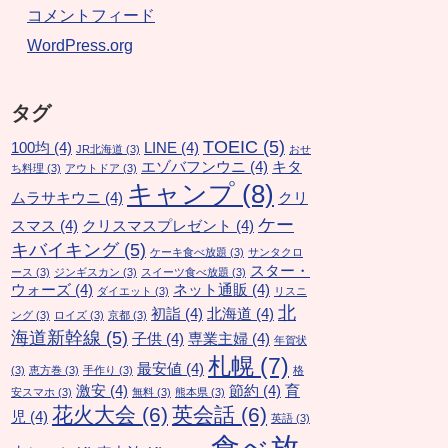
コメントフィード
WordPress.org
タグ
TOEIC
(5)
100均
(4)
LINE
(4)
JR北海道
(3)
おせ
エゾバフンウニ
(4)
キタ
ち料理
(3)
アウトドア
(3)
キャンプ
(8)
ムラサキウニ
(4)
クリ
ケー
スマス
(4)
クリスマスプレゼント
(4)
キバイキング
(5)
ケーキ食べ放題
(3)
サンタクロ
スター・
ース
(3)
ジンギスカン
(3)
スイーツ食べ放題
(3)
ウォーズ
(4)
ネット通販
(4)
ダイエット
(3)
リスニ
北
初詣
(4)
北海道
(4)
ング
(3)
ロイズ
(3)
京都
(3)
海道新幹線
(5)
子供
(4)
専業主婦
(4)
年賀状
札幌
(7)
最安値
(4)
(3)
恵方巻
(3)
手作り
(3)
格
激安
(4)
節約
(4)
育
安スマホ
(3)
無料
(3)
熊本県
(3)
花火大会
(6)
英会話
(6)
児
(4)
英語
(3)
食べ放