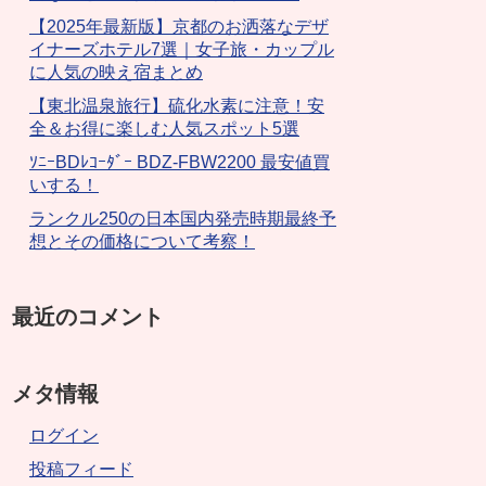
【2025年最新版】京都のお洒落なデザ
イナーズホテル7選｜女子旅・カップル
に人気の映え宿まとめ
【東北温泉旅行】硫化水素に注意！安
全＆お得に楽しむ人気スポット5選
ｿﾆｰBDﾚｺｰﾀﾞｰ BDZ-FBW2200 最安値買
いする！
ランクル250の日本国内発売時期最終予
想とその価格について考察！
最近のコメント
メタ情報
ログイン
投稿フィード