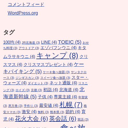
コメントフィード
WordPress.org
タグ
TOEIC
(5)
100均
(4)
LINE
(4)
JR北海道
(3)
おせ
エゾバフンウニ
(4)
キタ
ち料理
(3)
アウトドア
(3)
キャンプ
(8)
ムラサキウニ
(4)
クリ
ケー
スマス
(4)
クリスマスプレゼント
(4)
キバイキング
(5)
ケーキ食べ放題
(3)
サンタクロ
スター・
ース
(3)
ジンギスカン
(3)
スイーツ食べ放題
(3)
ウォーズ
(4)
ネット通販
(4)
ダイエット
(3)
リスニ
北
初詣
(4)
北海道
(4)
ング
(3)
ロイズ
(3)
京都
(3)
海道新幹線
(5)
子供
(4)
専業主婦
(4)
年賀状
札幌
(7)
最安値
(4)
(3)
恵方巻
(3)
手作り
(3)
格
激安
(4)
節約
(4)
育
安スマホ
(3)
無料
(3)
熊本県
(3)
花火大会
(6)
英会話
(6)
児
(4)
英語
(3)
食べ放