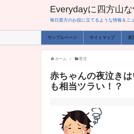
Everydayに四方
毎日貴方のお役に立てるような情報＆ニ
サンプルページ
サイトマップ
運
ホーム
育児
赤ちゃんの夜泣きは
も相当ツラい！？