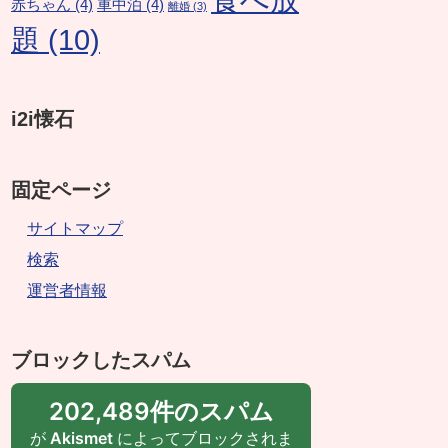
赤ちゃん
(4)
車中泊
(4)
離婚
(3)
題
(10)
i2i懐石
固定ページ
サイトマップ
検索
運営者情報
ブロックしたスパム
202,489件のスパム
が
Akismet
によってブロックされま