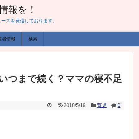
山な情報を！
ュースを発信しております。
営者情報
検索
いつまで続く？ママの寝不足
2018/5/19
育児
0