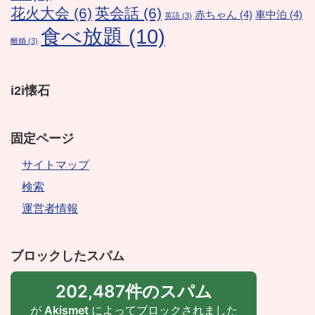
花火大会
(6)
英会話
(6)
赤ちゃん
(4)
車中泊
(4)
英語
(3)
食べ放題
(10)
離婚
(3)
i2i懐石
固定ページ
サイトマップ
検索
運営者情報
ブロックしたスパム
202,487件のスパム
が
Akismet
によってブロックされました