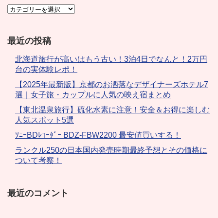
最近の投稿
北海道旅行が高いはもう古い！3泊4日でなんと！2万円
台の実体験レポ！
【2025年最新版】京都のお洒落なデザイナーズホテル7
選｜女子旅・カップルに人気の映え宿まとめ
【東北温泉旅行】硫化水素に注意！安全＆お得に楽しむ
人気スポット5選
ｿﾆｰBDﾚｺｰﾀﾞｰ BDZ-FBW2200 最安値買いする！
ランクル250の日本国内発売時期最終予想とその価格に
ついて考察！
最近のコメント