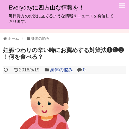
Everydayに四方山な情報を！
毎日貴方のお役に立てるような情報＆ニュースを発信して
おります。
ホーム
身体の悩み
妊娠つわりの辛い時にお薦めする対策法❶❷❸
！何を食べる？
2018/5/19
身体の悩み
0