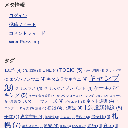
メタ情報
ログイン
投稿フィード
コメントフィード
WordPress.org
タグ
TOEIC
(5)
100均
(4)
LINE
(4)
JR北海道
(3)
おせち料理
(3)
アウトドア
キャンプ
エゾバフンウニ
(4)
キタムラサキウニ
(4)
(3)
(8)
ケーキバイ
クリスマス
(4)
クリスマスプレゼント
(4)
キング
(5)
ケーキ食べ放題
(3)
サンタクロース
(3)
ジンギスカン
(3)
スイーツ
スター・ウォーズ
(4)
ネット通販
(4)
食べ放題
(3)
ダイエット
(3)
リス
北海道新幹線
(5)
初詣
(4)
北海道
(4)
ニング
(3)
ロイズ
(3)
京都
(3)
札
子供
(4)
専業主婦
(4)
最安値
(4)
年賀状
(3)
恵方巻
(3)
手作り
(3)
幌
(7)
激安
(4)
節約
(4)
育児
(4)
格安スマホ
(3)
無料
(3)
熊本県
(3)