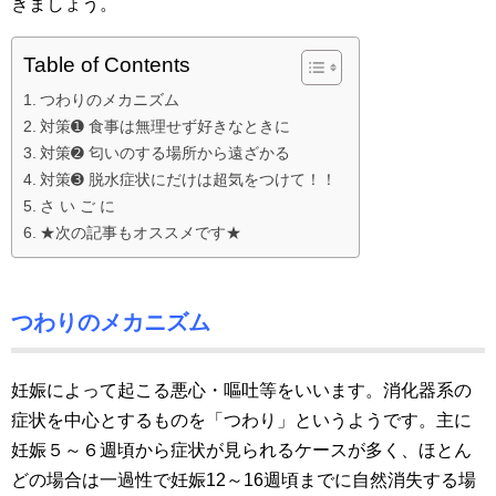
きましょう。
Table of Contents
つわりのメカニズム
対策➊ 食事は無理せず好きなときに
対策➋ 匂いのする場所から遠ざかる
対策➌ 脱水症状にだけは超気をつけて！！
さ い ご に
★次の記事もオススメです★
つわりのメカニズム
妊娠によって起こる悪心・嘔吐等をいいます。消化器系の
症状を中心とするものを「つわり」というようです。主に
妊娠５～６週頃から症状が見られるケースが多く、ほとん
どの場合は一過性で妊娠12～16週頃までに自然消失する場