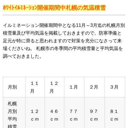
ﾎﾜｲﾄｲﾙﾐﾈｰｼｮﾝ開催期間中札幌の気温積雪
イルミネーション開催期間中となる11月～3月迄の札幌月別
積雪量及び平均気温を掲載しておきますので、防寒準備と
足元が特に滑ると思われますので対策を充分になさって来
場くださいね。 札幌市の冬季間の平均積雪量と平均気温を
調べておきました。
１１
１２
月別
１月
２月
３月
月
月
札幌
月別
１２
４６
７７
９７
８１
平均
ｃｍ
ｃｍ
ｃｍ
ｃｍ
ｃｍ
積雪