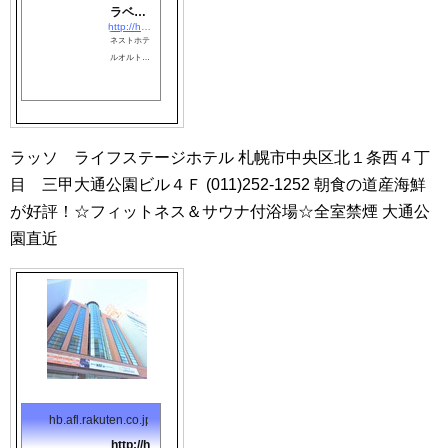
ラベル:
２６年４月
http://hb.afl.rakuten.co.jp/hgc/0870e2b0.050a418b.0f714bc7.1eafbb2c/?pc=http://travel.rakuten.co.jp/HOTEL/791/791.html?scid=af_link_tbl&amp;#038;#038;m=http://m.travel.rakuten.co.jp/portal/i/m_afy.ra?uid=NULLGWDOCOMO&amp;#038;nurl=travel.rakuten.co.jp/h/791
ネスト
リニューア
ネストホテ
ル）の宿泊
ホテル
ルオルト札
予約は【楽
オルト
幌大通（２
天トラベ
札幌大
０２６年９
ル】で。
通（２
月開業）の
０２６
設備・アメ
ニティ情報:
年９月
ラッソ ライフステージホテル 札幌市中央区北１条西４丁
総部屋数123
開業）
室。館内設
目 三甲大通公園ビル４Ｆ (011)252-1252 朝食の道産海鮮
宿泊予
備: レストラ
約
が好評！☆フィットネス＆サウナ付浴場☆全室禁煙 大通公
ン、禁煙ル
ーム、自動
園直近
販売機、コ
インランド
リー(有
料)。部屋設
備・備品: 有
料テレビ、
テレビ、イ
ンターネッ
ト接続(無線
LAN形式)、
湯沸かしポ
hb.afl.rakuten.co.jp
ット、お茶
http://h