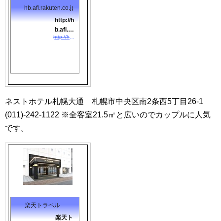
自動販売
hb.afl.rakuten.co.jp
機、コイン
ランドリー
http://h
(有料)、美
b.afl.ra
容院。部屋
http://hb.afl.rakuten.co.jp/hgc/0870e2b0.050a418b.0f714bc7.1eafbb2c/?pc=http://travel.rakuten.co.jp/HOTEL/14523/14523.html?scid=af_link_tbl&amp;#038;#038;m=http://m.travel.rakuten.co.jp/portal/i/m_afy.ra?uid=NULLGWDOCOMO&amp;#038;nurl=travel.rakuten.co.jp/h/14523
kuten.c
設備・備品:
o.jp/hg
テレビ、衛
c/0870
星放送（無
e2b0.0
料）、電
50a418
話、インタ
b.0f714
ーネット接
続(LAN形
bc7.1e
ネストホテル札幌大通 札幌市中央区南2条西5丁目26-1
式)、インタ
afbb2
ーネット接
(011)-242-1122 ※全客室21.5㎡と広いのでカップルに人気
c/?pc=
続(無線LAN
http:...
です。
形式)、湯沸
かしポッ
ト、お茶セ
ット、冷蔵
庫、ドライ
ヤー、ズボ
ンプレッサ
ー(貸出)、
他。アパホ
テル〈札幌
楽天トラベル
大通駅前
楽天ト
南〉（２０