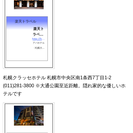
楽天トラベル
楽天ト
ラベル:
http://hb.afl.rakuten.co.jp/hgc/0870e2b0.050a418b.0f714bc7.1eafbb2c/?pc=http://travel.rakuten.co.jp/HOTEL/16008/16008.html?scid=af_link_tbl&amp;#038;#038;m=http://m.travel.rakuten.co.jp/portal/i/m_afy.ra?uid=NULLGWDOCOMO&amp;#038;nurl=travel.rakuten.co.jp/h/16008
アパホ
アパホテル
テル
〈札幌大通
〈札幌
駅前南〉
大通駅
（２０２６
前南〉
年４月リニ
（２０
ューアル）
の設備・ア
２６年
札幌クラッセホテル 札幌市中央区南1条西7丁目1-2
メニティ情
４月リ
報: 総部屋数
(011)281-3800 ※大通公園至近距離。隠れ家的な優しいホ
ニュー
262室。館内
アル）
テルです
設備: レスト
宿泊...
ラン、コー
ヒーハウ
ス、宴会
場、会議
室、大浴
場、露天風
呂、売店、