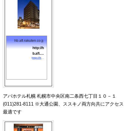
より徒歩1分
(南大通)・
新千歳空港
連絡バス停
留所は正面
にあり(停留
所：ホテル
リソルトリ
hb.afl.rakuten.co.jp
ニティ札幌
前)、駐車
http://h
場:ホテル立
b.afl.ra
体(1泊1800
http://hb.afl.rakuten.co.jp/hgc/0870e2b0.050a418b.0f714bc7.1eafbb2c/?pc=http://travel.rakuten.co.jp/HOTEL/67300/67300.html?scid=af_link_tbl&amp;#038;#038;m=http://m.travel.rakuten.co.jp/portal/i/m_afy.ra?uid=NULLGWDOCOMO&amp;#038;nurl=travel.rakuten.co.jp/h/67300
kuten.c
円)・提携(1
o.jp/hg
泊1500円)車
c/0870
高2m/幅1.8
e2b0.0
ｍ以内・予
50a418
約不可(当日
b.0f714
案内)
bc7.1e
アパホテル札幌 札幌市中央区南二条西七丁目１０－１
afbb2
(011)281-8111 ※大通公園、ススキノ両方向共にアクセス
c/?pc=
http:...
最適です