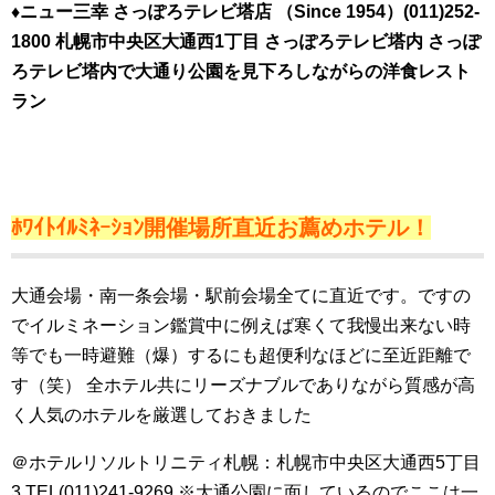
♦ニュー三幸 さっぽろテレビ塔店 （Since 1954）(011)252-
1800 札幌市中央区大通西1丁目 さっぽろテレビ塔内 さっぽ
ろテレビ塔内で大通り公園を見下ろしながらの洋食レスト
ラン
ﾎ
ﾜｲ
ﾄｲﾙﾐﾈｰｼｮﾝ開催場所直近お薦めホテル！
大通会場・南一条会場・駅前会場全てに直近です。ですの
でイルミネーション鑑賞中に例えば寒くて我慢出来ない時
等でも一時避難（爆）するにも超便利なほどに至近距離で
す（笑） 全ホテル共にリーズナブルでありながら質感が高
く人気のホテルを厳選しておきました
＠ホテルリソルトリニティ札幌：札幌市中央区大通西5丁目
3 TEL(011)241-9269 ※大通公園に面しているのでここは一