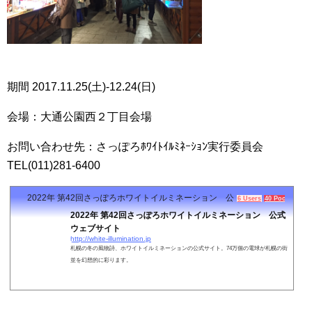
期間 2017.11.25(土)‐12.24(日)
会場：大通公園西２丁目会場
お問い合わせ先：さっぽろﾎﾜｲﾄｲﾙﾐﾈｰｼｮﾝ実行委員会
TEL(011)281-6400
2022年 第42回さっぽろホワイトイルミネーション 公式ウェブサイト
6 Users
40 Pockets
2022年 第42回さっぽろホワイトイルミネーション 公式
ウェブサイト
http://white-illumination.jp
札幌の冬の風物詩、ホワイトイルミネーションの公式サイト。74万個の電球が札幌の街
並を幻想的に彩ります。