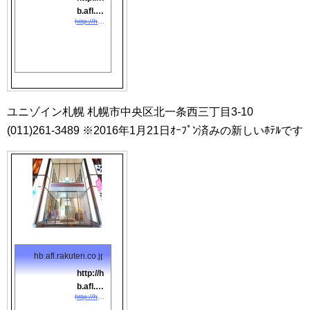
セット、冷
b.afl.ra
蔵庫、ドラ
http://hb.afl.rakuten.co.jp/hgc/0870e2b0.050a418b.0f714bc7.1eafbb2c/?pc=http://travel.rakuten.co.jp/HOTEL/130030/130030.html?scid=af_link_tbl&amp;#038;#038;m=http://m.travel.rakuten.co.jp/portal/i/m_afy.ra?uid=NULLGWDOCOMO&amp;#038;nurl=travel.rakuten.co.jp/h/130030
kuten.c
イヤー、ズ
ボンプレッ
o.jp/hg
サー(貸
c/0870
出)、電気ス
e2b0.0
タンド(貸
50a418
出)、アイロ
b.0f714
ン(貸出)、
bc7.1e
他。ネスト
ユニゾイン札幌 札幌市中央区北一条西三丁目3-10
afbb2
ホテルオル
(011)261-3489 ※2016年1月21日ｵｰﾌﾟﾝ済みの新しいﾎﾃﾙです
c/?pc=
ト札幌大通
http:...
（２０２６
年９月開
業）の宿泊
予約は【楽
天トラベ
ル】で。
hb.afl.rakuten.co.jp
http://h
b.afl.ra
http://hb.afl.rakuten.co.jp/hgc/0870e2b0.050a418b.0f714bc7.1eafbb2c/?pc=http://travel.rakuten.co.jp/HOTEL/149188/149188.html?scid=af_link_tbl&amp;#038;#038;m=http://m.travel.rakuten.co.jp/portal/i/m_afy.ra?uid=NULLGWDOCOMO&amp;#038;nurl=travel.rakuten.co.jp/h/149188
kuten.c