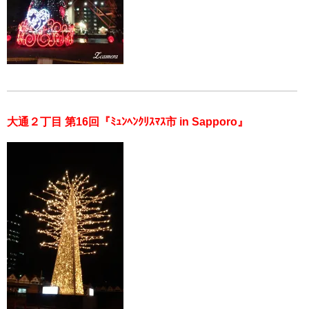
大通２丁目 第16回『ﾐｭﾝﾍﾝｸﾘｽﾏｽ市 in Sapporo』