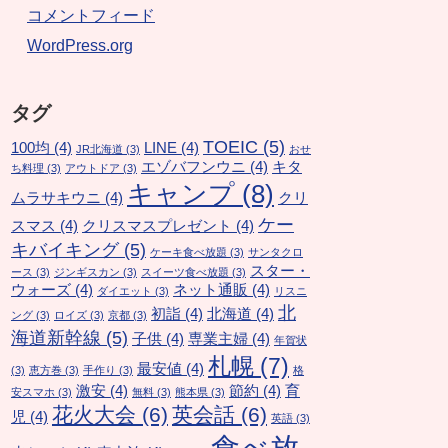
コメントフィード
WordPress.org
タグ
TOEIC
(5)
100均
(4)
LINE
(4)
JR北海道
(3)
おせ
エゾバフンウニ
(4)
キタ
ち料理
(3)
アウトドア
(3)
キャンプ
(8)
ムラサキウニ
(4)
クリ
ケー
スマス
(4)
クリスマスプレゼント
(4)
キバイキング
(5)
ケーキ食べ放題
(3)
サンタクロ
スター・
ース
(3)
ジンギスカン
(3)
スイーツ食べ放題
(3)
ウォーズ
(4)
ネット通販
(4)
ダイエット
(3)
リスニ
北
初詣
(4)
北海道
(4)
ング
(3)
ロイズ
(3)
京都
(3)
海道新幹線
(5)
子供
(4)
専業主婦
(4)
年賀状
札幌
(7)
最安値
(4)
(3)
恵方巻
(3)
手作り
(3)
格
激安
(4)
節約
(4)
育
安スマホ
(3)
無料
(3)
熊本県
(3)
花火大会
(6)
英会話
(6)
児
(4)
英語
(3)
食べ放