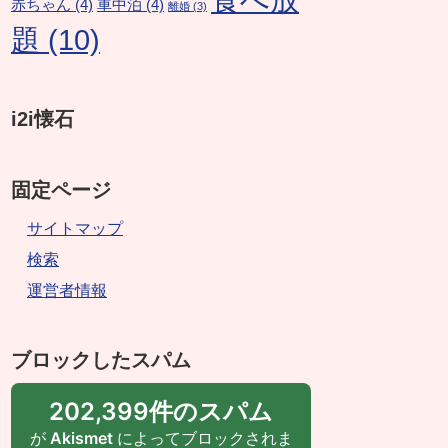
赤ちゃん
(4)
車中泊
(4)
離婚
(3)
題
(10)
i2i懐石
固定ページ
サイトマップ
検索
運営者情報
ブロックしたスパム
202,399件のスパム
が
Akismet
によってブロックされま