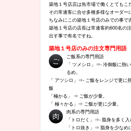
築地１号店店は魚市場で働くとてもこ
その常連客に合せ多種多様なオーダー
ちなみにこの築地１号店のみでの事で
築地１号店の店長は常連客約600名の
出す事で有名ですね。
築地１号店のみの注文専門用語
ご飯系の専門用語
ご
「 ツメシロ」⇒- 冷御飯に
るめ。
飯
「 アツシロ」⇒- ご飯をレンジで更
飯
「極かる」 ⇒ ご飯が少量。
「 極々かる」⇒ ご飯が更に少量。
肉系の専門用語
肉
「トロだく」⇒- 脂身を多く
「トロ抜き」⇒ 脂身を少なめ