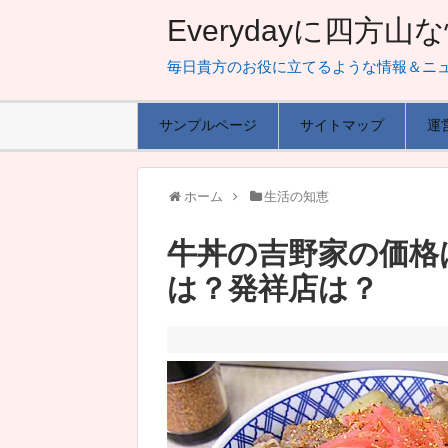
Everydayに四方
毎日貴方のお役に立てるような情報＆ニ
サンプルページ
サイトマップ
運
ホーム
生活の知恵
牛丼の吉野家の価格
は？発祥店は？