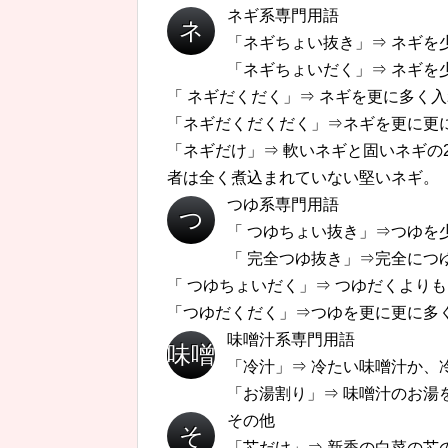
ネギ系専門用語
ネ
「ネギちょい抜き」⇒ ネギを
「ネギちょいだく」⇒ ネギを
ギ
「 ネギだくだく」⇒ ネギを更に多く
「ネギだくだくだく」⇒ネギを更に更
「ネギだけ」⇒ 軟いネギと固いネギの
者は全く煮込まれていない堅いネギ。
つゆ系専門用語
つ
「 つゆちょい抜き」⇒つゆを
「 完全つゆ抜き」⇒完全につ
ゆ
「 つゆちょいだく」⇒ つゆだくより
「つゆだくだく」⇒つゆを更に更に多
味噌汁系専門用語
味噌
「冷汁」⇒ 冷たい味噌汁か、
「お湯割り」⇒ 味噌汁のお湯
汁
その他
そ
「芯だけ」⇒ 新香の白菜の芯