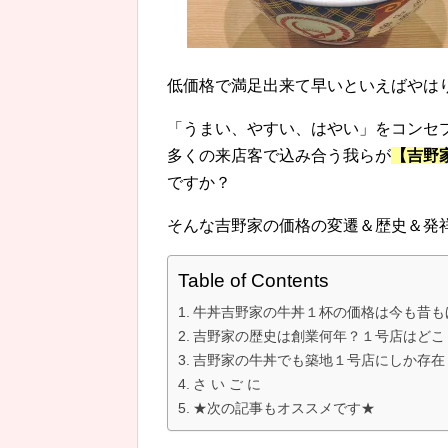
低価格で満足出来て早いといえばやは
「うまい、やすい、はやい」をコンセ
多くの来店客で込み合う我らが
【吉野
ですか？
そんな吉野家の価格の変遷＆歴史＆発
Table of Contents
牛丼吉野家の牛丼１杯の価格は今も昔も
吉野家の歴史は創業何年？１号店はどこ
吉野家の牛丼でも築地１号店にしか存在
さ い ご に
★次の記事もオススメです★