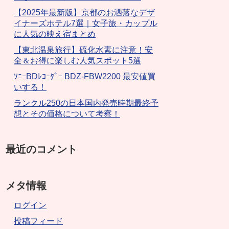
【2025年最新版】京都のお洒落なデザ
イナーズホテル7選｜女子旅・カップル
に人気の映え宿まとめ
【東北温泉旅行】硫化水素に注意！安
全＆お得に楽しむ人気スポット5選
ｿﾆｰBDﾚｺｰﾀﾞｰ BDZ-FBW2200 最安値買
いする！
ランクル250の日本国内発売時期最終予
想とその価格について考察！
最近のコメント
メタ情報
ログイン
投稿フィード