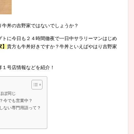
り牛丼の吉野家ではないでしょうか？
プトに今日も２４時間徹夜で一日中サラリーマンはじめ
家】
貴方も牛丼好きですか？牛丼といえばやはり吉野家
祥１号店情報などを紹介！
ほぼ同じ
？今でも営業中？
しない専門用語って？