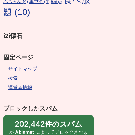
赤ちゃん
(4)
車中泊
(4)
離婚
(3)
題
(10)
i2i懐石
固定ページ
サイトマップ
検索
運営者情報
ブロックしたスパム
202,442件のスパム
が
Akismet
によってブロックされま