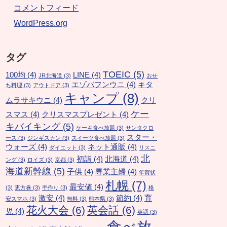
コメントフィード
WordPress.org
タグ
TOEIC
(5)
100均
(4)
LINE
(4)
JR北海道
(3)
おせ
エゾバフンウニ
(4)
キタ
ち料理
(3)
アウトドア
(3)
キャンプ
(8)
ムラサキウニ
(4)
クリ
ケー
スマス
(4)
クリスマスプレゼント
(4)
キバイキング
(5)
ケーキ食べ放題
(3)
サンタクロ
スター・
ース
(3)
ジンギスカン
(3)
スイーツ食べ放題
(3)
ウォーズ
(4)
ネット通販
(4)
ダイエット
(3)
リスニ
北
初詣
(4)
北海道
(4)
ング
(3)
ロイズ
(3)
京都
(3)
海道新幹線
(5)
子供
(4)
専業主婦
(4)
年賀状
札幌
(7)
最安値
(4)
(3)
恵方巻
(3)
手作り
(3)
格
激安
(4)
節約
(4)
育
安スマホ
(3)
無料
(3)
熊本県
(3)
花火大会
(6)
英会話
(6)
児
(4)
英語
(3)
食べ放