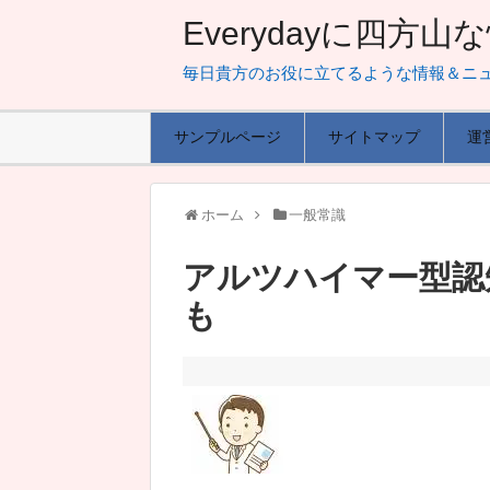
Everydayに四方
毎日貴方のお役に立てるような情報＆ニ
サンプルページ
サイトマップ
運
ホーム
一般常識
アルツハイマー型認
も