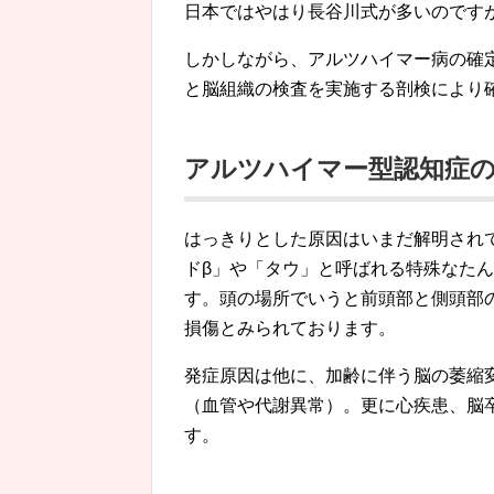
日本ではやはり長谷川式が多いのです
しかしながら、アルツハイマー病の確
と脳組織の検査を実施する剖検により
アルツハイマー型認知症
はっきりとした原因はいまだ解明され
ドβ」や「タウ」と呼ばれる特殊なた
す。頭の場所でいうと前頭部と側頭部
損傷とみられております。
発症原因は他に、加齢に伴う脳の萎縮
（血管や代謝異常）。更に心疾患、脳
す。