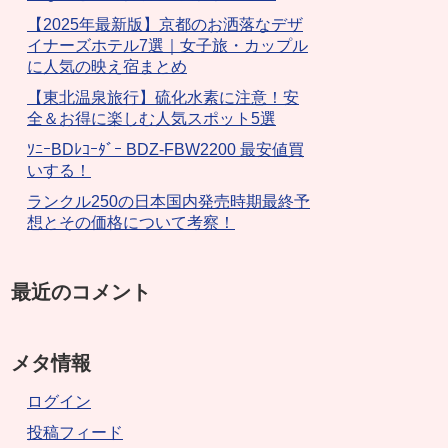
【2025年最新版】京都のお洒落なデザ
イナーズホテル7選｜女子旅・カップル
に人気の映え宿まとめ
【東北温泉旅行】硫化水素に注意！安
全＆お得に楽しむ人気スポット5選
ｿﾆｰBDﾚｺｰﾀﾞｰ BDZ-FBW2200 最安値買
いする！
ランクル250の日本国内発売時期最終予
想とその価格について考察！
最近のコメント
メタ情報
ログイン
投稿フィード