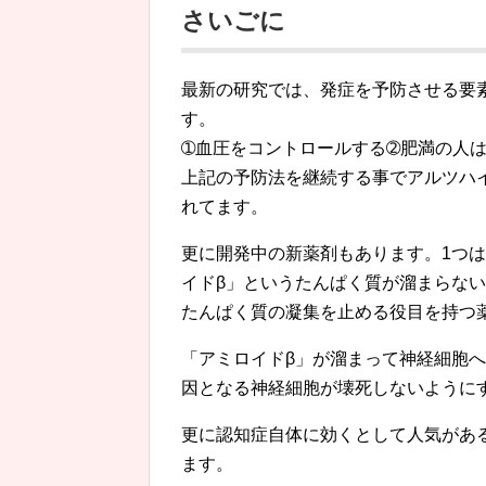
さいごに
最新の研究では、発症を予防させる要
す。
➀血圧をコントロールする➁肥満の人
上記の予防法を継続する事でアルツハ
れてます。
更に開発中の新薬剤もあります。1つ
イドβ」というたんぱく質が溜まらな
たんぱく質の凝集を止める役目を持つ
「アミロイドβ」が溜まって神経細胞
因となる神経細胞が壊死しないように
更に認知症自体に効くとして人気があ
ます。