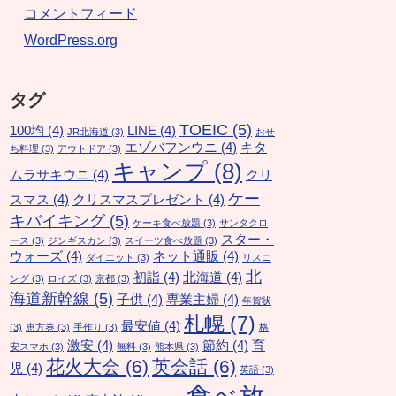
コメントフィード
WordPress.org
タグ
TOEIC
(5)
100均
(4)
LINE
(4)
JR北海道
(3)
おせ
エゾバフンウニ
(4)
キタ
ち料理
(3)
アウトドア
(3)
キャンプ
(8)
ムラサキウニ
(4)
クリ
ケー
スマス
(4)
クリスマスプレゼント
(4)
キバイキング
(5)
ケーキ食べ放題
(3)
サンタクロ
スター・
ース
(3)
ジンギスカン
(3)
スイーツ食べ放題
(3)
ウォーズ
(4)
ネット通販
(4)
ダイエット
(3)
リスニ
北
初詣
(4)
北海道
(4)
ング
(3)
ロイズ
(3)
京都
(3)
海道新幹線
(5)
子供
(4)
専業主婦
(4)
年賀状
札幌
(7)
最安値
(4)
(3)
恵方巻
(3)
手作り
(3)
格
激安
(4)
節約
(4)
育
安スマホ
(3)
無料
(3)
熊本県
(3)
花火大会
(6)
英会話
(6)
児
(4)
英語
(3)
食べ放