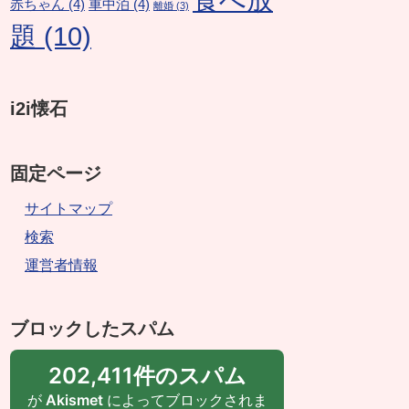
赤ちゃん
(4)
車中泊
(4)
離婚
(3)
題
(10)
i2i懐石
固定ページ
サイトマップ
検索
運営者情報
ブロックしたスパム
202,411件のスパム
が
Akismet
によってブロックされま