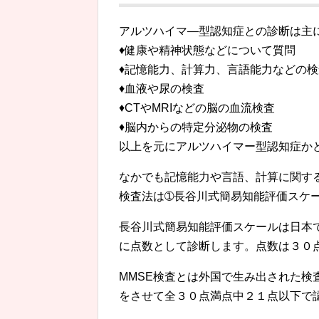
アルツハイマ―型認知症との診断は主
♦健康や精神状態などについて質問
♦記憶能力、計算力、言語能力などの検
♦血液や尿の検査
♦CTやMRIなどの脳の血流検査
♦脳内からの特定分泌物の検査
以上を元にアルツハイマー型認知症か
なかでも記憶能力や言語、計算に関す
検査法は➀長谷川式簡易知能評価スケー
長谷川式簡易知能評価スケールは日本
に点数として診断します。点数は３０
MMSE検査とは外国で生み出された
をさせて全３０点満点中２１点以下で